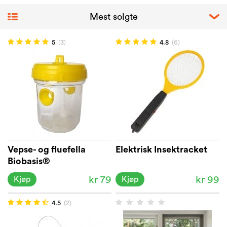
5
(3)
4.8
(6)
Vepse- og fluefella
Elektrisk Insektracket
Biobasis®
kr 79
kr 99
Kjøp
Kjøp
4.5
(2)