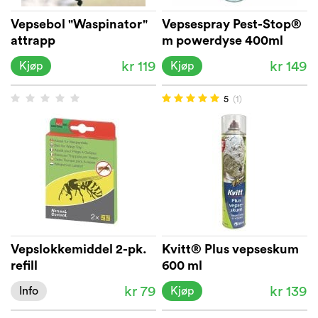
Vepsebol "Waspinator"
Vepsespray Pest-Stop®
attrapp
m powerdyse 400ml
kr 119
kr 149
Kjøp
Kjøp
5
(1)
Vepslokkemiddel 2-pk.
Kvitt® Plus vepseskum
refill
600 ml
kr 79
kr 139
Info
Kjøp