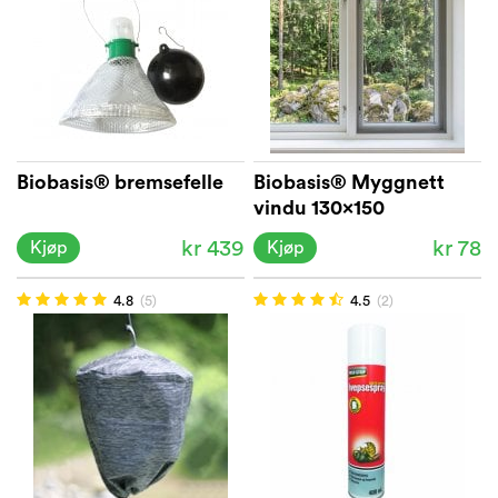
Biobasis® bremsefelle
Biobasis® Myggnett
vindu 130x150
kr 439
kr 78
Kjøp
Kjøp
4.8
(5)
4.5
(2)