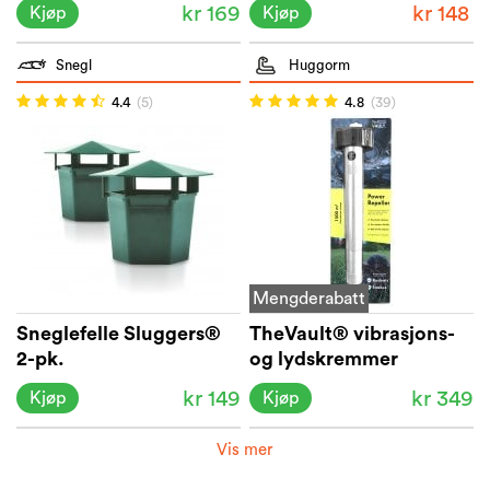
kr 169
kr 148
Kjøp
Kjøp
Snegl
Huggorm
4.4
(5)
4.8
(39)
Mengderabatt
Sneglefelle Sluggers®
TheVault® vibrasjons-
2-pk.
og lydskremmer
kr 149
kr 349
Kjøp
Kjøp
Vis mer