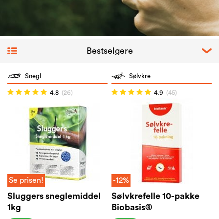
<
>
Snegl
Sølvkre
4.8
(26)
4.9
(45)
Se prisen!
-12%
Sluggers sneglemiddel
Sølvkrefelle 10-pakke
1kg
Biobasis®