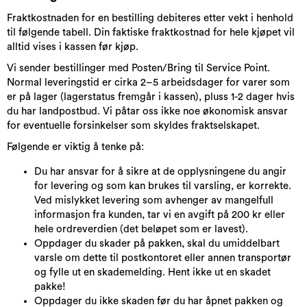
Fraktkostnaden for en bestilling debiteres etter vekt i henhold
til følgende tabell. Din faktiske fraktkostnad for hele kjøpet vil
alltid vises i kassen før kjøp.
Vi sender bestillinger med Posten/Bring til Service Point.
Normal leveringstid er cirka 2–5 arbeidsdager for varer som
er på lager (lagerstatus fremgår i kassen), pluss 1-2 dager hvis
du har landpostbud. Vi påtar oss ikke noe økonomisk ansvar
for eventuelle forsinkelser som skyldes fraktselskapet.
Følgende er viktig å tenke på:
Du har ansvar for å sikre at de opplysningene du angir
for levering og som kan brukes til varsling, er korrekte.
Ved mislykket levering som avhenger av mangelfull
informasjon fra kunden, tar vi en avgift på 200 kr eller
hele ordreverdien (det beløpet som er lavest).
Oppdager du skader på pakken, skal du umiddelbart
varsle om dette til postkontoret eller annen transportør
og fylle ut en skademelding. Hent ikke ut en skadet
pakke!
Oppdager du ikke skaden før du har åpnet pakken og