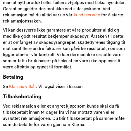
man et nytt produkt eller feilen avhjelpes med f.eks. nye deler.
Garantien gjelder derimot ikke ved slitasjeskader. Ved
reklamasjon må du alltid varsle vår
kundeservice
for å starte
reklamasjonssaken.
Vi kan dessverre ikke garantere at våre produkter alltid og
med like godt resultat bekjemper skadedyr. Årsaken til dette
er at omfanget av skadedyrangrepet, skadedyrenes tilgang til
mat samt flere andre faktorer kan påvirke resultatet, noe som
ligger utenfor vår kontroll. Vi kan dermed ikke erstatte varer
som er tatt i bruk basert på f.eks.at en vare ikke oppleves å
være effektiv og egnet til formålet.
Betaling
Se
Klarnas vilkår
. Vil også vises i kassen.
Tilbakebetaling
Ved reklamasjon eller et angret kjøp: som kunde skal du få
tilbakebetalt innen 14 dager fra vi har mottatt varen eller
avsluttet reklamasjonen. Du blir tilbakebetalt på samme måte
som du betalte for varen gjennom Klarna.