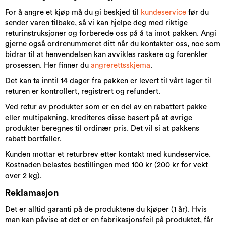
For å angre et kjøp må du gi beskjed til
kundeservice
før du
sender varen tilbake, så vi kan hjelpe deg med riktige
returinstruksjoner og forberede oss på å ta imot pakken. Angi
gjerne også ordrenummeret ditt når du kontakter oss, noe som
bidrar til at henvendelsen kan avvikles raskere og forenkler
prosessen. Her finner du
angrerettsskjema
.
Det kan ta inntil 14 dager fra pakken er levert til vårt lager til
returen er kontrollert, registrert og refundert.
Ved retur av produkter som er en del av en rabattert pakke
eller multipakning, krediteres disse basert på at øvrige
produkter beregnes til ordinær pris. Det vil si at pakkens
rabatt bortfaller.
Kunden mottar et returbrev etter kontakt med kundeservice.
Kostnaden belastes bestillingen med 100 kr (200 kr for vekt
over 2 kg).
Reklamasjon
Det er alltid garanti på de produktene du kjøper (1 år). Hvis
man kan påvise at det er en fabrikasjonsfeil på produktet, får