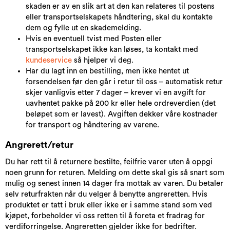
skaden er av en slik art at den kan relateres til postens
eller transportselskapets håndtering, skal du kontakte
dem og fylle ut en skademelding.
Hvis en eventuell tvist med Posten eller
transportselskapet ikke kan løses, ta kontakt med
kundeservice
så hjelper vi deg.
Har du lagt inn en bestilling, men ikke hentet ut
forsendelsen før den går i retur til oss – automatisk retur
skjer vanligvis etter 7 dager – krever vi en avgift for
uavhentet pakke på 200 kr eller hele ordreverdien (det
beløpet som er lavest). Avgiften dekker våre kostnader
for transport og håndtering av varene.
Angrerett/retur
Du har rett til å returnere bestilte, feilfrie varer uten å oppgi
noen grunn for returen. Melding om dette skal gis så snart som
mulig og senest innen 14 dager fra mottak av varen. Du betaler
selv returfrakten når du velger å benytte angreretten. Hvis
produktet er tatt i bruk eller ikke er i samme stand som ved
kjøpet, forbeholder vi oss retten til å foreta et fradrag for
verdiforringelse. Angreretten gjelder ikke for bedrifter.