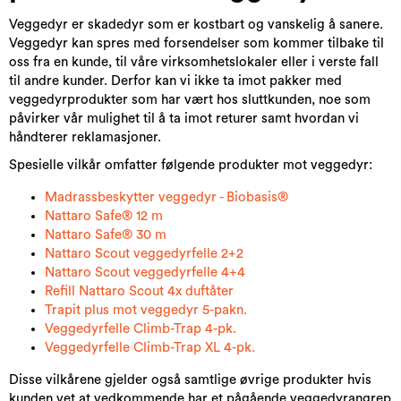
Veggedyr er skadedyr som er kostbart og vanskelig å sanere.
Veggedyr kan spres med forsendelser som kommer tilbake til
oss fra en kunde, til våre virksomhetslokaler eller i verste fall
til andre kunder. Derfor kan vi ikke ta imot pakker med
veggedyrprodukter som har vært hos sluttkunden, noe som
påvirker vår mulighet til å ta imot returer samt hvordan vi
håndterer reklamasjoner.
Spesielle vilkår omfatter følgende produkter mot veggedyr:
Madrassbeskytter veggedyr - Biobasis®
Nattaro Safe
®
12 m
Nattaro Safe® 30 m
Nattaro Scout veggedyrfelle 2+2​
Nattaro Scout veggedyrfelle 4+4
Refill Nattaro Scout 4x duftåter​
Trapit plus mot veggedyr 5-pakn.
Veggedyrfelle Climb-Trap 4-pk.
Veggedyrfelle Climb-Trap XL 4-pk.
Disse vilkårene gjelder også samtlige øvrige produkter hvis
kunden vet at vedkommende har et pågående veggedyrangrep