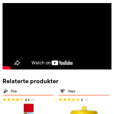
Relaterte produkter
Flue
Veps
4.5
(2)
5
(3)