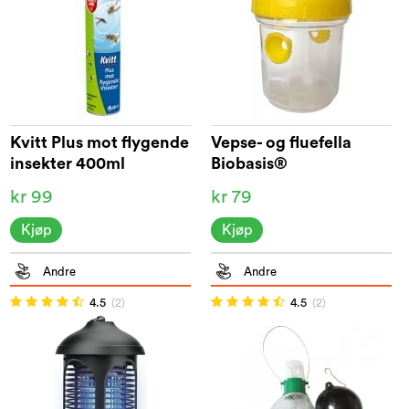
Kvitt Plus mot flygende
Vepse- og fluefella
insekter 400ml
Biobasis®
kr 99
kr 79
Kjøp
Kjøp
Andre
Andre
4.5
(2)
4.5
(2)