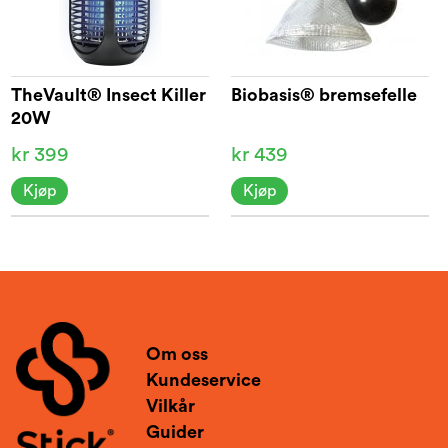
TheVault® Insect Killer
Biobasis® bremsefelle
20W
kr 399
kr 439
Kjøp
Kjøp
Om oss
Kundeservice
Vilkår
Guider