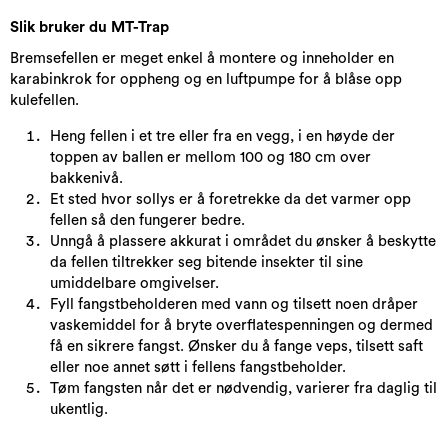
Slik bruker du MT-Trap
Bremsefellen er meget enkel å montere og inneholder en
karabinkrok for oppheng og en luftpumpe for å blåse opp
kulefellen.
Heng fellen i et tre eller fra en vegg, i en høyde der
toppen av ballen er mellom 100 og 180 cm over
bakkenivå.
Et sted hvor sollys er å foretrekke da det varmer opp
fellen så den fungerer bedre.
Unngå å plassere akkurat i området du ønsker å beskytte
da fellen tiltrekker seg bitende insekter til sine
umiddelbare omgivelser.
Fyll fangstbeholderen med vann og tilsett noen dråper
vaskemiddel for å bryte overflatespenningen og dermed
få en sikrere fangst. Ønsker du å fange veps, tilsett saft
eller noe annet søtt i fellens fangstbeholder.
Tøm fangsten når det er nødvendig, varierer fra daglig til
ukentlig.