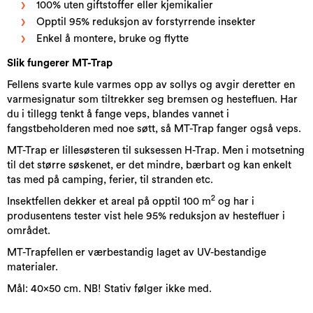
100% uten giftstoffer eller kjemikalier
Opptil 95% reduksjon av forstyrrende insekter
Enkel å montere, bruke og flytte
Slik fungerer MT-Trap
Fellens svarte kule varmes opp av sollys og avgir deretter en
varmesignatur som tiltrekker seg bremsen og hestefluen. Har
du i tillegg tenkt å fange veps, blandes vannet i
fangstbeholderen med noe søtt, så MT-Trap fanger også veps.
MT-Trap er lillesøsteren til suksessen H-Trap. Men i motsetning
til det større søskenet, er det mindre, bærbart og kan enkelt
tas med på camping, ferier, til stranden etc.
2
Insektfellen dekker et areal på opptil 100 m
og har i
produsentens tester vist hele 95% reduksjon av hestefluer i
området.
MT-Trapfellen er værbestandig laget av UV-bestandige
materialer.
Mål: 40x50 cm. NB! Stativ følger ikke med.