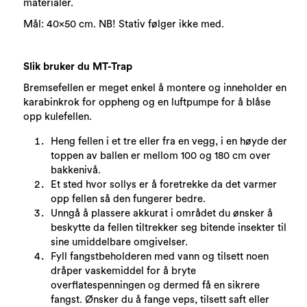
materialer.
Mål: 40x50 cm. NB! Stativ følger ikke med.
Slik bruker du MT-Trap
Bremsefellen er meget enkel å montere og inneholder en
karabinkrok for oppheng og en luftpumpe for å blåse
opp kulefellen.
Heng fellen i et tre eller fra en vegg, i en høyde der
toppen av ballen er mellom 100 og 180 cm over
bakkenivå.
Et sted hvor sollys er å foretrekke da det varmer
opp fellen så den fungerer bedre.
Unngå å plassere akkurat i området du ønsker å
beskytte da fellen tiltrekker seg bitende insekter til
sine umiddelbare omgivelser.
Fyll fangstbeholderen med vann og tilsett noen
dråper vaskemiddel for å bryte
overflatespenningen og dermed få en sikrere
fangst. Ønsker du å fange veps, tilsett saft eller