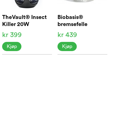
TheVault® Insect
Biobasis®
Killer 20W
bremsefelle
kr 399
kr 439
Kjøp
Kjøp