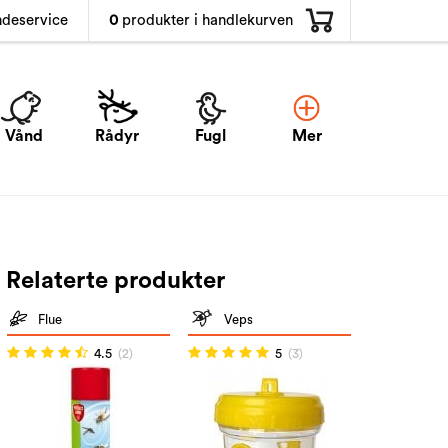
0
produkter i handlekurven
ndeservice
Vånd
Rådyr
Fugl
Mer
Relaterte produkter
Flue
Veps
4.5
(2)
5
(3)