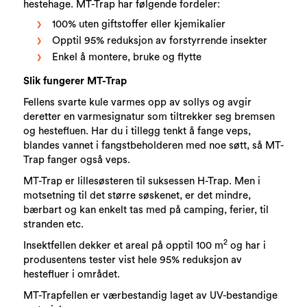
hestehage. MT-Trap har følgende fordeler:
100% uten giftstoffer eller kjemikalier
Opptil 95% reduksjon av forstyrrende insekter
Enkel å montere, bruke og flytte
Slik fungerer MT-Trap
Fellens svarte kule varmes opp av sollys og avgir
deretter en varmesignatur som tiltrekker seg bremsen
og hestefluen. Har du i tillegg tenkt å fange veps,
blandes vannet i fangstbeholderen med noe søtt, så MT-
Trap fanger også veps.
MT-Trap er lillesøsteren til suksessen H-Trap. Men i
motsetning til det større søskenet, er det mindre,
bærbart og kan enkelt tas med på camping, ferier, til
stranden etc.
2
Insektfellen dekker et areal på opptil 100 m
og har i
produsentens tester vist hele 95% reduksjon av
hestefluer i området.
MT-Trapfellen er værbestandig laget av UV-bestandige