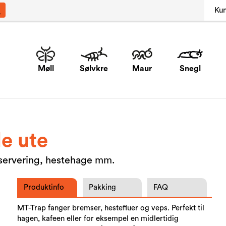
Ku
Møll
Sølvkre
Maur
Snegl
le ute
eservering, hestehage mm.
Produktinfo
Pakking
FAQ
MT-Trap fanger bremser, hestefluer og veps. Perfekt til
hagen, kafeen eller for eksempel en midlertidig