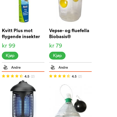
Kvitt Plus mot
Vepse- og fluefella
flygende insekter
Biobasis®
400ml
kr 99
kr 79
Kjøp
Kjøp
Andre
Andre
4.5
(2)
4.5
(2)