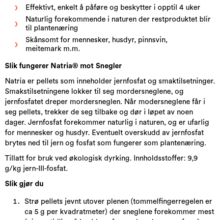
Effektivt, enkelt å påføre og beskytter i opptil 4 uker
Naturlig forekommende i naturen der restproduktet blir
til plantenæring
Skånsomt for mennesker, husdyr, pinnsvin,
meitemark m.m.
Slik fungerer Natria® mot Snegler
Natria er pellets som inneholder jernfosfat og smaktilsetninger.
Smakstilsetningene lokker til seg mordersneglene, og
jernfosfatet dreper mordersneglen. Når modersneglene får i
seg pellets, trekker de seg tilbake og dør i løpet av noen
dager. Jernfosfat forekommer naturlig i naturen, og er ufarlig
for mennesker og husdyr. Eventuelt overskudd av jernfosfat
brytes ned til jern og fosfat som fungerer som plantenæring.
Tillatt for bruk ved økologisk dyrking. Innholdsstoffer: 9,9
g/kg jern-III-fosfat.
Slik gjør du
Strø pellets jevnt utover plenen (tommelfingerregelen er
ca 5 g per kvadratmeter) der sneglene forekommer mest