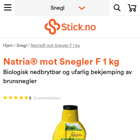
Hjem
/
Snegl
/
Natria® mot Snegler F 1 kg
Natria® mot Snegler F 1 kg
Biologisk nedbrytbar og ufarlig bekjemping av
brunsnegler
5
(2 anmeldelser)