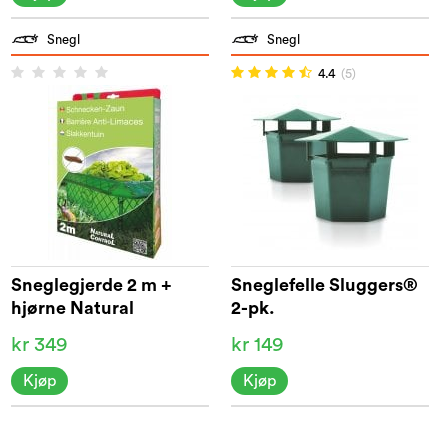
Snegl
Snegl
4.4
(5)
Sneglegjerde 2 m +
Sneglefelle Sluggers®
hjørne Natural
2-pk.
Control™
kr 349
kr 149
Kjøp
Kjøp