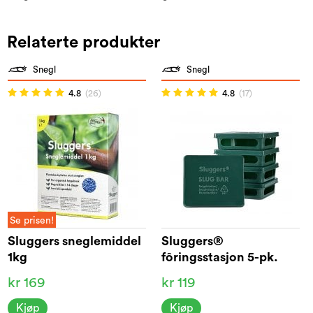
Relaterte produkter
Snegl
Snegl
4.8
(26)
4.8
(17)
Se prisen!
Sluggers sneglemiddel
Sluggers®
1kg
fôringsstasjon 5-pk.
kr 169
kr 119
Kjøp
Kjøp