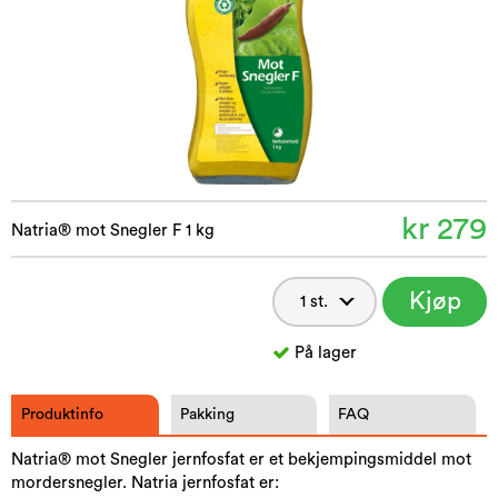
kr 279
Natria® mot Snegler F 1 kg
Kjøp
nå
På lager
Produktinfo
Pakking
FAQ
Natria® mot Snegler jernfosfat er et bekjempingsmiddel mot
mordersnegler. Natria jernfosfat er: