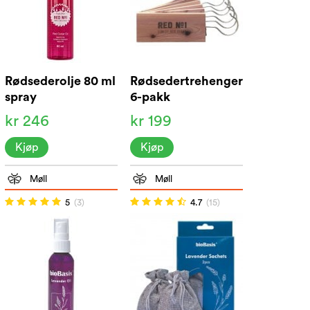
Rødsederolje 80 ml
Rødsedertrehenger
spray
6-pakk
kr 246
kr 199
Kjøp
Kjøp
Møll
Møll
5
(3)
4.7
(15)