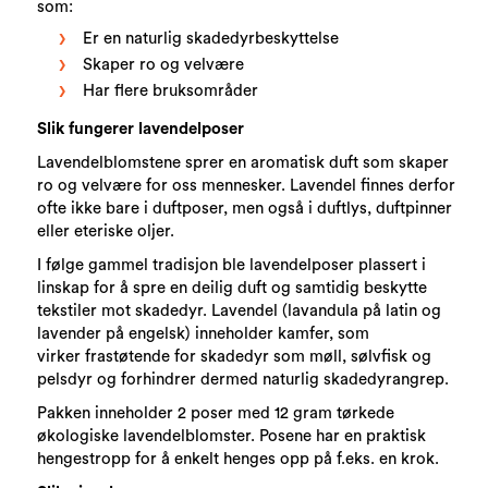
som:
Er en naturlig skadedyrbeskyttelse
Skaper ro og velvære
Har flere bruksområder
Slik fungerer lavendelposer
Lavendelblomstene sprer en aromatisk duft som skaper
ro og velvære for oss mennesker. Lavendel finnes derfor
ofte ikke bare i duftposer, men også i duftlys, duftpinner
eller eteriske oljer.
I følge gammel tradisjon ble lavendelposer plassert i
linskap for å spre en deilig duft og samtidig beskytte
tekstiler mot skadedyr. Lavendel (lavandula på latin og
lavender på engelsk) inneholder kamfer, som
virker frastøtende for skadedyr som møll, sølvfisk og
pelsdyr og forhindrer dermed naturlig skadedyrangrep.
Pakken inneholder 2 poser med 12 gram tørkede
økologiske lavendelblomster. Posene har en praktisk
hengestropp for å enkelt henges opp på f.eks. en krok.