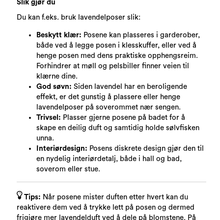
Slik gjør du
Du kan f.eks. bruk lavendelposer slik:
Beskytt klær:
Posene kan plasseres i garderober,
både ved å legge posen i klesskuffer, eller ved å
henge posen med dens praktiske opphengsreim.
Forhindrer at møll og pelsbiller finner veien til
klærne dine.
God søvn:
Siden lavendel har en beroligende
effekt, er det gunstig å plassere eller henge
lavendelposer på soverommet nær sengen.
Trivsel:
Plasser gjerne posene på badet for å
skape en deilig duft og samtidig holde sølvfisken
unna.
Interiørdesign:
Posens diskrete design gjør den til
en nydelig interiørdetalj, både i hall og bad,
soverom eller stue.
Tips:
Når posene mister duften etter hvert kan du
reaktivere dem ved å trykke lett på posen og dermed
frigjøre mer lavendelduft ved å dele på blomstene. På