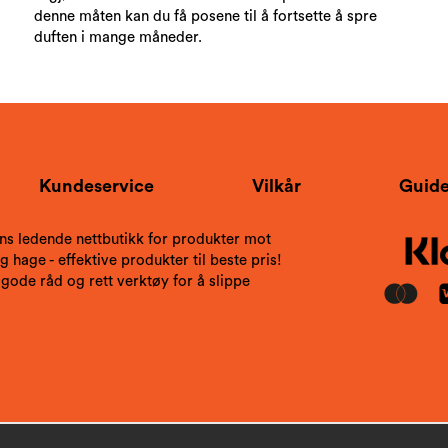
denne måten kan du få posene til å fortsette å spre
duften i mange måneder.
Kundeservice
Vilkår
Guide
ns ledende nettbutikk for produkter mot
 hage - effektive produkter til beste pris!
 gode råd og rett verktøy for å slippe