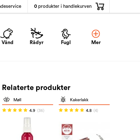
0
produkter i handlekurven
ndeservice
Vånd
Rådyr
Fugl
Mer
Relaterte produkter
Møll
Kakerlakk
4.9
(36)
4.8
(4)