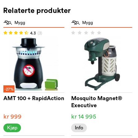
Relaterte produkter
Mygg
Mygg
4.3
(3)
-27%
AMT 100 + RapidAction
Mosquito Magnet®
Executive
kr 999
kr 14 995
Kjøp
Info