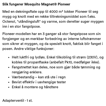
Slik fungerer Mosquito Magnet® Pioneer
Med en dekningsflate opp til 4000 m² lokker Pioneer til seg
mygg og knott med en rekke tiltrekningsmiddel som f.eks.
Octenol, "utåndingsluft" og varme, som deretter suger myggen
inn i en stor fangstpose.
Pioneer-modellen har en 3 ganger så stor fangstpose som sin
forgjenger og en merkbar forbedring av interne luftstrømmer
som sikrer at myggen, og da spesielt knott, faktisk blir fanget i
posen. Andre viktige funksjoner:
Helt luktfri og lydløs. Enkel tilkobling til strøm (230V), og
kobles til propanflaske (anbefalt Pk10, medfølger ikke).
Fangstnettet kan deles, noe som gjør både tømming og
rengjøring enklere.
Værbestandig – kan stå ute i regn
Bevist effektiv i uavhengige tester
Enkel å montere og håndtere
Adapterventil - 1 st.