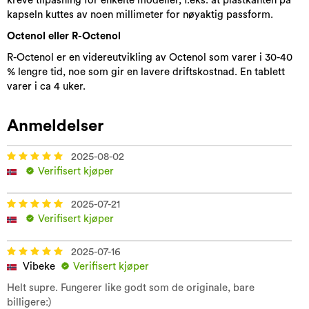
kreve tilpasning for enkelte modeller, f.eks. at plastkanten på
kapseln kuttes av noen millimeter for nøyaktig passform.
Octenol eller R-Octenol
R-Octenol er en videreutvikling av Octenol som varer i 30-40
% lengre tid, noe som gir en lavere driftskostnad. En tablett
varer i ca 4 uker.
Anmeldelser
2025-08-02
Verifisert kjøper
2025-07-21
Verifisert kjøper
2025-07-16
Vibeke
Verifisert kjøper
Helt supre. Fungerer like godt som de originale, bare
billigere:)