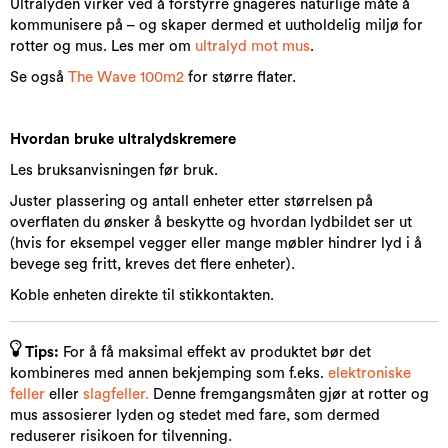
Ultralyden virker ved å forstyrre gnageres naturlige måte å
kommunisere på – og skaper dermed et uutholdelig miljø for
rotter og mus. Les mer om
ultralyd mot mus
.
Se også
The Wave 100m2
for større flater.
Hvordan bruke ultralydskremere
Les bruksanvisningen før bruk.
Juster plassering og antall enheter etter størrelsen på
overflaten du ønsker å beskytte og hvordan lydbildet ser ut
(hvis for eksempel vegger eller mange møbler hindrer lyd i å
bevege seg fritt, kreves det flere enheter).
Koble enheten direkte til stikkontakten.
Tips:
For å få maksimal effekt av produktet bør det
kombineres med annen bekjemping som f.eks.
elektroniske
feller
eller
slagfeller.
Denne fremgangsmåten gjør at rotter og
mus assosierer lyden og stedet med fare, som dermed
reduserer risikoen for tilvenning.