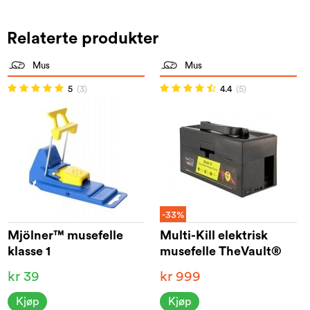
Relaterte produkter
Mus
Mus
5
(3)
4.4
(5)
-33%
Mjölner™ musefelle
Multi-Kill elektrisk
klasse 1
musefelle TheVault®
kr 39
kr 999
Kjøp
Kjøp