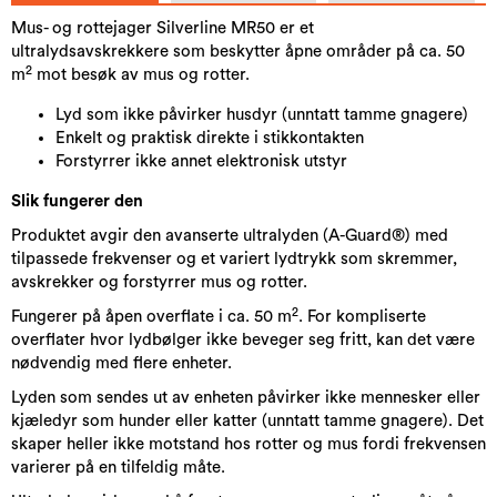
Mus- og rottejager Silverline MR50 er et
ultralydsavskrekkere som beskytter åpne områder på ca. 50
2
m
mot besøk av mus og rotter.
Lyd som ikke påvirker husdyr (unntatt tamme gnagere)
Enkelt og praktisk direkte i stikkontakten
Forstyrrer ikke annet elektronisk utstyr
Slik fungerer den
Produktet avgir den avanserte ultralyden (A-Guard®) med
tilpassede frekvenser og et variert lydtrykk som skremmer,
avskrekker og forstyrrer mus og rotter.
2
Fungerer på åpen overflate i ca. 50 m
. For kompliserte
overflater hvor lydbølger ikke beveger seg fritt, kan det være
nødvendig med flere enheter.
Lyden som sendes ut av enheten påvirker ikke mennesker eller
kjæledyr som hunder eller katter (unntatt tamme gnagere). Det
skaper heller ikke motstand hos rotter og mus fordi frekvensen
varierer på en tilfeldig måte.