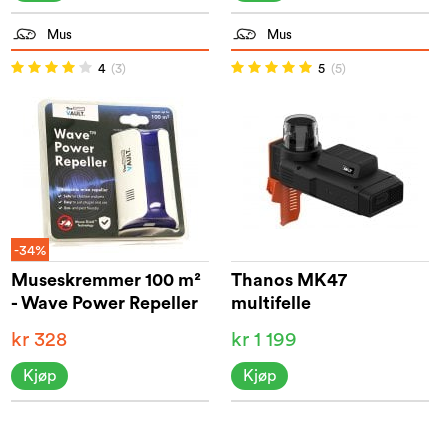
Mus
Mus
4
(3)
5
(5)
-34%
Museskremmer 100 m²
Thanos MK47
- Wave Power Repeller
multifelle
kr 328
kr 1 199
Kjøp
Kjøp