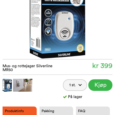
kr 399
Mus- og rottejager Silverline
MR50
Kjøp
nå
På lager
Produktinfo
Pakking
FAQ