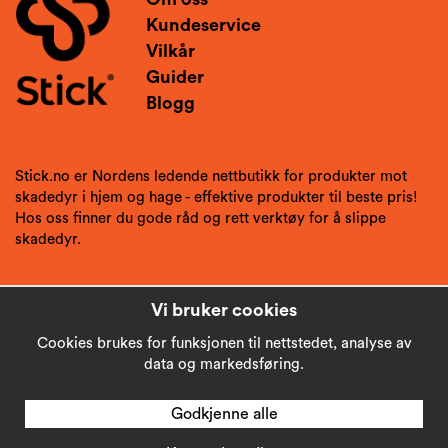
Kundeservice
Vilkår
Guider
Blogg
Stick.no er Nordens ledende nettbutikk for produkter mot
skadedyr i hjem og hage - effektive produkter til beste pris!
Hos oss finner du gode råd og rett verktøy for å slippe
skadedyr.
Vi bruker cookies
Cookies brukes for funksjonen til nettstedet, analyse av
data og markedsføring.
Godkjenne alle