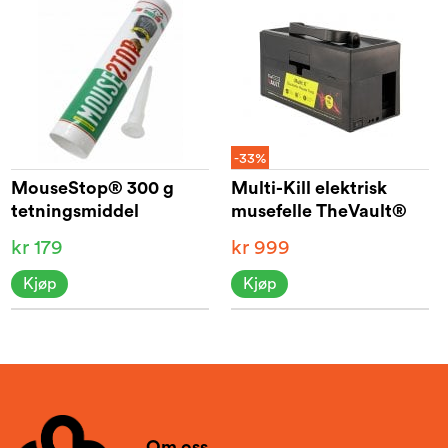
-33%
MouseStop® 300 g
Multi-Kill elektrisk
tetningsmiddel
musefelle TheVault®
kr 179
kr 999
Kjøp
Kjøp
Om oss