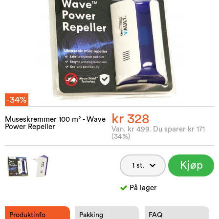
-34%
kr 328
Museskremmer 100 m² - Wave
Power Repeller
Van. kr 499. Du sparer kr 171
(34%)
Kjøp
nå
På lager
Produktinfo
Pakking
FAQ