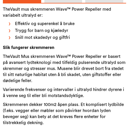
TheVault mus skremmeren Wave™ Power Repeller med
variabelt ultralyd er:
Effektiv og superenkel å bruke
Trygg for barn og kjæledyr
Snill mot skadedyr og giftfri
Slik fungerer skremmeren
TheVault Mus skremmeren Wave™ Power Repeller er basert
på avansert lydteknologi med tilfeldig pulserende ultralyd som
skremmer og stresser mus. Musene blir drevet bort fra stedet
til sitt naturlige habitat uten å bli skadet, uten giftstoffer eller
dødelige feller.
Varierende frekvenser og intervaller i ultralyd hindrer dyrene i
å venne seg til eller bli motstandsdyktige.
Skremmeren dekker 100m2 åpen plass. Et komplisert lydbilde
(f.eks. vegger eller møbler som påvirker hvordan lyden
beveger seg) kan bety at det kreves flere enheter for
tilstrekkelig dekning.