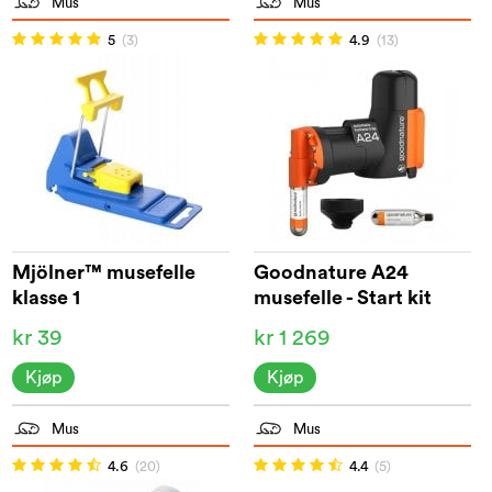
Mus
Mus
5
(3)
4.9
(13)
Mjölner™ musefelle
Goodnature A24
klasse 1
musefelle - Start kit
kr 39
kr 1 269
Kjøp
Kjøp
Mus
Mus
4.6
(20)
4.4
(5)