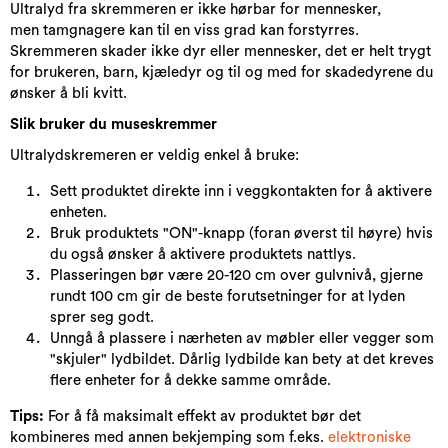
Ultralyd fra skremmeren er ikke hørbar for mennesker,
men tamgnagere kan til en viss grad kan forstyrres.
Skremmeren skader ikke dyr eller mennesker, det er helt trygt
for brukeren, barn, kjæledyr og til og med for skadedyrene du
ønsker å bli kvitt.
Slik bruker du museskremmer
Ultralydskremeren er veldig enkel å bruke:
Sett produktet direkte inn i veggkontakten for å aktivere
enheten.
Bruk produktets "ON"-knapp (foran øverst til høyre) hvis
du også ønsker å aktivere produktets nattlys.
Plasseringen bør være 20-120 cm over gulvnivå, gjerne
rundt 100 cm gir de beste forutsetninger for at lyden
sprer seg godt.
Unngå å plassere i nærheten av møbler eller vegger som
"skjuler" lydbildet. Dårlig lydbilde kan bety at det kreves
flere enheter for å dekke samme område.
Tips:
For å få maksimalt effekt av produktet bør det
kombineres med annen bekjemping som f.eks.
elektroniske