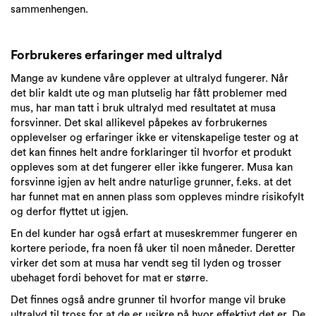
sammenhengen.
Forbrukeres erfaringer med ultralyd
Mange av kundene våre opplever at ultralyd fungerer. Når
det blir kaldt ute og man plutselig har fått problemer med
mus, har man tatt i bruk ultralyd med resultatet at musa
forsvinner. Det skal allikevel påpekes av forbrukernes
opplevelser og erfaringer ikke er vitenskapelige tester og at
det kan finnes helt andre forklaringer til hvorfor et produkt
oppleves som at det fungerer eller ikke fungerer. Musa kan
forsvinne igjen av helt andre naturlige grunner, f.eks. at det
har funnet mat en annen plass som oppleves mindre risikofylt
og derfor flyttet ut igjen.
En del kunder har også erfart at museskremmer fungerer en
kortere periode, fra noen få uker til noen måneder. Deretter
virker det som at musa har vendt seg til lyden og trosser
ubehaget fordi behovet for mat er større.
Det finnes også andre grunner til hvorfor mange vil bruke
ultralyd til tross for at de er usikre på hvor effektivt det er. De