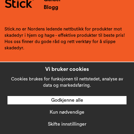
Blogg
Stick.no er Nordens ledende nettbutikk for produkter mot
skadedyr i hjem og hage - effektive produkter til beste pris!
Hos oss finner du gode råd og rett verktøy for å slippe
skadedyr.
Vi bruker cookies
Cookies brukes for funksjonen til nettstedet, analyse av
data og markedsføring.
Godkjenne alle
Kun nødvendige
Copyright © 2026
Stick AB
Skifte innstillinger