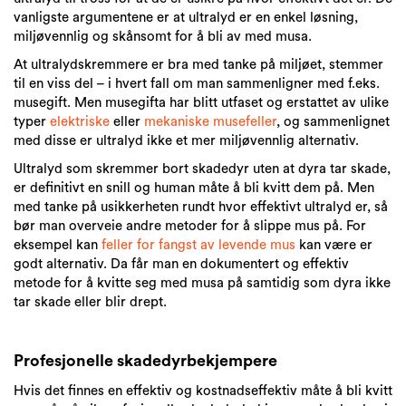
vanligste argumentene er at ultralyd er en enkel løsning,
miljøvennlig og skånsomt for å bli av med musa.
At ultralydskremmere er bra med tanke på miljøet, stemmer
til en viss del – i hvert fall om man sammenligner med f.eks.
musegift. Men musegifta har blitt utfaset og erstattet av ulike
typer
elektriske
eller
mekaniske musefeller
, og sammenlignet
med disse er ultralyd ikke et mer miljøvennlig alternativ.
Ultralyd som skremmer bort skadedyr uten at dyra tar skade,
er definitivt en snill og human måte å bli kvitt dem på. Men
med tanke på usikkerheten rundt hvor effektivt ultralyd er, så
bør man overveie andre metoder for å slippe mus på. For
eksempel kan
feller for fangst av levende mus
kan være er
godt alternativ. Da får man en dokumentert og effektiv
metode for å kvitte seg med musa på samtidig som dyra ikke
tar skade eller blir drept.
Profesjonelle skadedyrbekjempere
Hvis det finnes en effektiv og kostnadseffektiv måte å bli kvitt