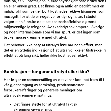
mus på, så vil profesjonelle skadedyrbekjempere bruke den i
en eller annen grad. Det finnes også alltid en bedrift med en
miljøprofil som velger bort kostnadseffektive løsninger, som
musegift, for at de er negative for dyr og natur. I stedet
velger man å bruke de mest kostnadseffektive og mest
miljøvennlige løsningene. Av skadedyrbekjempere i Sverige
og noen internasjonale som vi har spurt, er det ingen som
bruker museskremmere med ultralyd.
Det behøver ikke bety at ultralyd ikke har noen effekt, men
det er en tydelig indikasjon på at ultralyd ikke er tilstrekkelig
effektivt på lang sikt, heller ikke kostnadseffektivt.
Konklusjon – fungerer ultralyd eller ikke?
Her følger en sammenstilling av det vi har kommet frem til i
vår gjennomgang av forskning, produsenttester,
forbrukererfaringer og generelle meninger om
ultralydskremmere mot mus:
Det finnes støtte for at ultralyd faktisk
skremmer/avviser mus