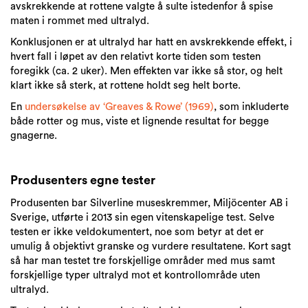
avskrekkende at rottene valgte å sulte istedenfor å spise
maten i rommet med ultralyd.
Konklusjonen er at ultralyd har hatt en avskrekkende effekt, i
hvert fall i løpet av den relativt korte tiden som testen
foregikk (ca. 2 uker). Men effekten var ikke så stor, og helt
klart ikke så sterk, at rottene holdt seg helt borte.
En
undersøkelse av ‘Greaves & Rowe’ (1969)
, som inkluderte
både rotter og mus, viste et lignende resultat for begge
gnagerne.
Produsenters egne tester
Produsenten bar Silverline museskremmer, Miljöcenter AB i
Sverige, utførte i 2013 sin egen vitenskapelige test. Selve
testen er ikke veldokumentert, noe som betyr at det er
umulig å objektivt granske og vurdere resultatene. Kort sagt
så har man testet tre forskjellige områder med mus samt
forskjellige typer ultralyd mot et kontrollområde uten
ultralyd.