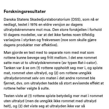
Forskningsresultater
Danska Statens Skadedjurslaboratorium (DSS), som nå er
nedlagt, testet i 1976 en eldre versjon av dagens
ultralydskremmere mot mus. Den store forskjellen i forhold
til dagens modeller, var at det ikke fantes noen tilfeldig
variasjons i styrken og frekvensen (noe som skulle gjøre
dagens produkter mer effektive).
Man gjorde en test med to separate rom med mat som
rottene kunne bevege seg fritt mellom. I det ene rommet
satte man ut to ultralydskremmere (av typen Rat-i-cator).
Tanken var å se om (1) rottene oppholdt seg mer i, og spiste
mat, rommet uten ultralyd, og (2) om rottene unngikk
ultralydsrommet selv om maten i det andre rommet ble
fjernet, dvs. om ultralyden hadde så stort avvisende effekt at
rottene heller valgte å sulte.
Testen viste at (1) rottene spiste betydelig mer mat i rommet
uten ultralyd (men de unngikk ikke rommet med ultralyd
helt), og (2) det viste seg at ultralyden ikke var så