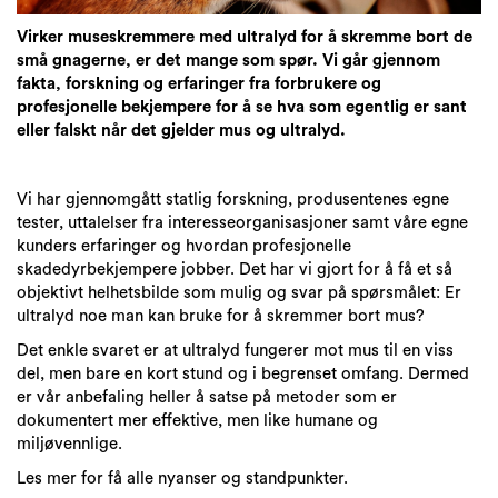
Virker museskremmere med ultralyd for å skremme bort de
små gnagerne, er det mange som spør. Vi går gjennom
fakta, forskning og erfaringer fra forbrukere og
profesjonelle bekjempere for å se hva som egentlig er sant
eller falskt når det gjelder mus og ultralyd.
Vi har gjennomgått statlig forskning, produsentenes egne
tester, uttalelser fra interesseorganisasjoner samt våre egne
kunders erfaringer og hvordan profesjonelle
skadedyrbekjempere jobber. Det har vi gjort for å få et så
objektivt helhetsbilde som mulig og svar på spørsmålet: Er
ultralyd noe man kan bruke for å skremmer bort mus?
Det enkle svaret er at ultralyd fungerer mot mus til en viss
del, men bare en kort stund og i begrenset omfang. Dermed
er vår anbefaling heller å satse på metoder som er
dokumentert mer effektive, men like humane og
miljøvennlige.
Les mer for få alle nyanser og standpunkter.