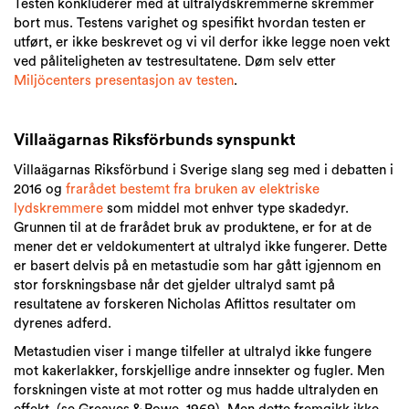
Testen konkluderer med at ultralydskremmerne skremmer
bort mus. Testens varighet og spesifikt hvordan testen er
utført, er ikke beskrevet og vi vil derfor ikke legge noen vekt
ved påliteligheten av testresultatene. Døm selv etter
Miljöcenters presentasjon av testen
.
Villaägarnas Riksförbunds synspunkt
Villaägarnas Riksförbund i Sverige slang seg med i debatten i
2016 og
frarådet bestemt fra bruken av elektriske
lydskremmere
som middel mot enhver type skadedyr.
Grunnen til at de frarådet bruk av produktene, er for at de
mener det er veldokumentert at ultralyd ikke fungerer. Dette
er basert delvis på en metastudie som har gått igjennom en
stor forskningsbase når det gjelder ultralyd samt på
resultatene av forskeren Nicholas Aflittos resultater om
dyrenes adferd.
Metastudien viser i mange tilfeller at ultralyd ikke fungere
mot kakerlakker, forskjellige andre innsekter og fugler. Men
forskningen viste at mot rotter og mus hadde ultralyden en