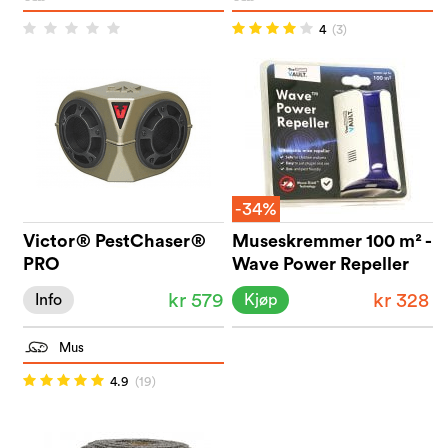
4
(3)
-34%
Victor® PestChaser®
Museskremmer 100 m² -
PRO
Wave Power Repeller
kr 579
kr 328
Info
Kjøp
Mus
4.9
(19)