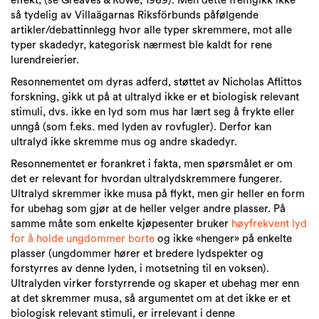
effekt, (se Greaves & Rowe, 1969). Men dette fremgikk ikke
så tydelig av Villaägarnas Riksförbunds påfølgende
artikler/debattinnlegg hvor alle typer skremmere, mot alle
typer skadedyr, kategorisk nærmest ble kaldt for rene
lurendreierier.
Resonnementet om dyras adferd, støttet av Nicholas Aflittos
forskning, gikk ut på at ultralyd ikke er et biologisk relevant
stimuli, dvs. ikke en lyd som mus har lært seg å frykte eller
unngå (som f.eks. med lyden av rovfugler). Derfor kan
ultralyd ikke skremme mus og andre skadedyr.
Resonnementet er forankret i fakta, men spørsmålet er om
det er relevant for hvordan ultralydskremmere fungerer.
Ultralyd skremmer ikke musa på flykt, men gir heller en form
for ubehag som gjør at de heller velger andre plasser. På
samme måte som enkelte kjøpesenter bruker
høyfrekvent lyd
for å holde ungdommer borte
og ikke «henger» på enkelte
plasser (ungdommer hører et bredere lydspekter og
forstyrres av denne lyden, i motsetning til en voksen).
Ultralyden virker forstyrrende og skaper et ubehag mer enn
at det skremmer musa, så argumentet om at det ikke er et
biologisk relevant stimuli, er irrelevant i denne