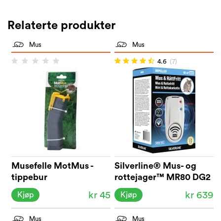
Relaterte produkter
Mus
Mus
4.6
(7)
Musefelle MotMus -
Silverline® Mus- og
tippebur
rottejager™ MR80 DG2
kr 45
kr 639
Kjøp
Kjøp
Mus
Mus