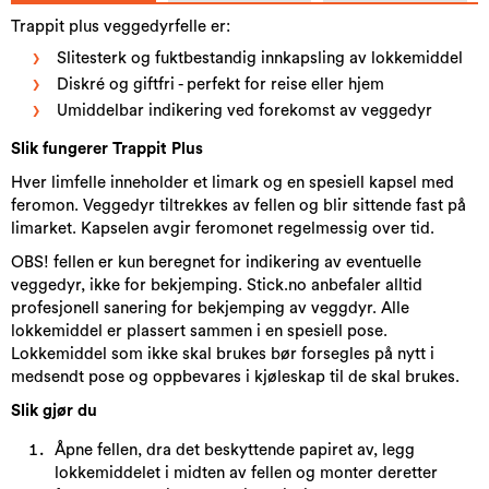
Trappit plus veggedyrfelle er:
Slitesterk og fuktbestandig innkapsling av lokkemiddel
Diskré og giftfri - perfekt for reise eller hjem
Umiddelbar indikering ved forekomst av veggedyr
Slik fungerer Trappit Plus
Hver limfelle inneholder et limark og en spesiell kapsel med
feromon. Veggedyr tiltrekkes av fellen og blir sittende fast på
limarket. Kapselen avgir feromonet regelmessig over tid.
OBS! fellen er kun beregnet for indikering av eventuelle
veggedyr, ikke for bekjemping. Stick.no anbefaler alltid
profesjonell sanering for bekjemping av veggdyr. Alle
lokkemiddel er plassert sammen i en spesiell pose.
Lokkemiddel som ikke skal brukes bør forsegles på nytt i
medsendt pose og oppbevares i kjøleskap til de skal brukes.
Slik gjør du
Åpne fellen, dra det beskyttende papiret av, legg
lokkemiddelet i midten av fellen og monter deretter