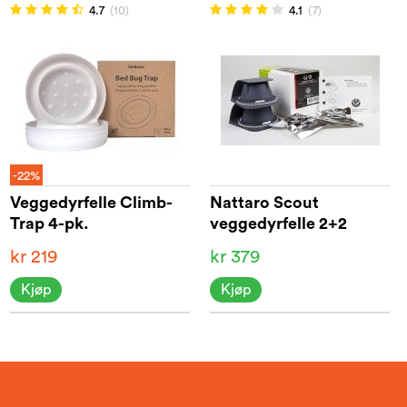
4.7
(10)
4.1
(7)
-22%
Veggedyrfelle Climb-
Nattaro Scout
Trap 4-pk.
veggedyrfelle 2+2
kr 219
kr 379
Kjøp
Kjøp