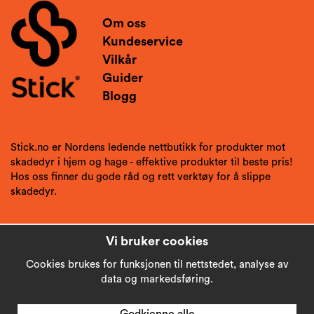
Om oss
Kundeservice
Vilkår
Guider
Blogg
Stick.no er Nordens ledende nettbutikk for produkter mot
skadedyr i hjem og hage - effektive produkter til beste pris!
Hos oss finner du gode råd og rett verktøy for å slippe
skadedyr.
Vi bruker cookies
Cookies brukes for funksjonen til nettstedet, analyse av
data og markedsføring.