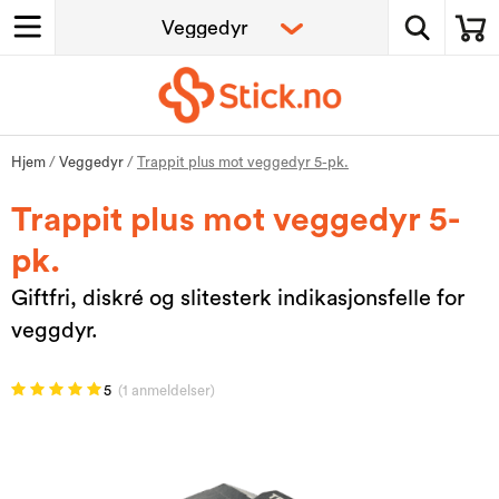
Hjem
/
Veggedyr
/
Trappit plus mot veggedyr 5-pk.
Trappit plus mot veggedyr 5-
pk.
Giftfri, diskré og slitesterk indikasjonsfelle for
veggdyr.
5
(1 anmeldelser)