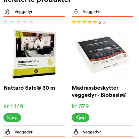
Veggedyr
Veggedyr
5
(9)
Nattaro Safe® 30 m
Madrassbeskytter
veggedyr - Biobasis®
kr 1 149
kr 579
Kjøp
Kjøp
Veggedyr
Veggedyr