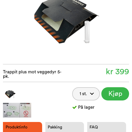
kr 399
Trappit plus mot veggedyr 5-
pk.
Kjøp
nå
På lager
Produktinfo
Pakking
FAQ