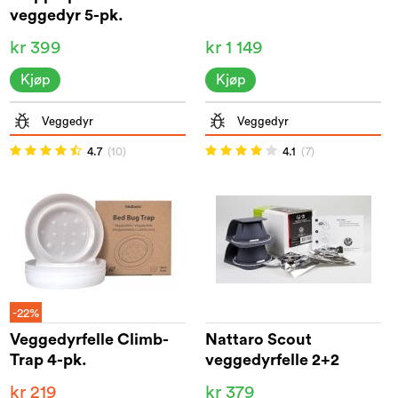
veggedyr 5-pk.
kr 399
kr 1 149
Kjøp
Kjøp
Veggedyr
Veggedyr
4.7
(10)
4.1
(7)
-22%
Veggedyrfelle Climb-
Nattaro Scout
Trap 4-pk.
veggedyrfelle 2+2
kr 219
kr 379