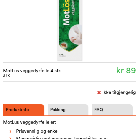
kr 89
MotLus veggedyrfelle 4 stk.
ark
Ikke tilgjengelig
Produktinfo
Pakking
FAQ
MotLus veggedyrfelle er:
Prisvennlig og enkel
Mangesidig mot veggedyr, teppebiller m.m.