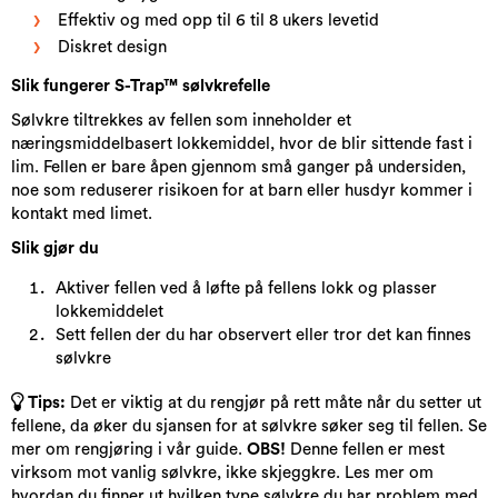
Effektiv og med opp til 6 til 8 ukers levetid
Diskret design
Slik fungerer S-Trap™ sølvkrefell​e
Sølvkre tiltrekkes av fellen som inneholder et
næringsmiddelbasert lokkemiddel, hvor de blir sittende fast i
lim. Fellen er bare åpen gjennom små ganger på undersiden,
noe som reduserer risikoen for at barn eller husdyr kommer i
kontakt med limet.
Slik gjør du
Aktiver fellen ved å løfte på fellens lokk og plasser
lokkemiddelet
Sett fellen der du har observert eller tror det kan finnes
sølvkre
Tips:
Det er viktig at du rengjør på rett måte når du setter ut
fellene, da øker du sjansen for at sølvkre søker seg til fellen. Se
mer om rengjøring i vår guide.
OBS!
Denne fellen er mest
virksom mot vanlig sølvkre, ikke skjeggkre. Les mer om
hvordan du finner ut hvilken type sølvkre du har problem med