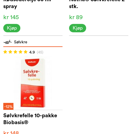
spray
stk.
kr 145
kr 89
Kjøp
Kjøp
Sølvkre
4.9
(45)
-12%
Sølvkrefelle 10-pakke
Biobasis®
kr 148