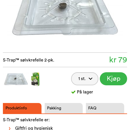
kr 79
S-Trap™ sølvkrefelle 2-pk.
Kjøp
nå
På lager
Produktinfo
Pakking
FAQ
S-Trap™ sølvkrefelle er:
Giftfri og hygienisk