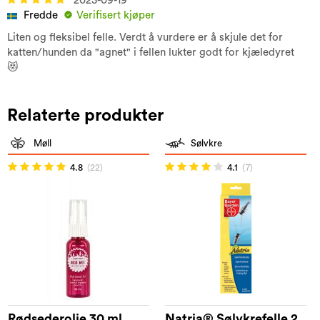
2023-09-19
Fredde
Verifisert kjøper
Liten og fleksibel felle. Verdt å vurdere er å skjule det for
katten/hunden da "agnet" i fellen lukter godt for kjæledyret
😻
Relaterte produkter
Møll
Sølvkre
4.8
(22)
4.1
(7)
Rødsederolje 30 ml
Natria® Sølvkrefelle 2