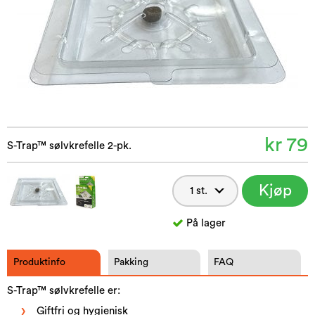
kr 79
S-Trap™ sølvkrefelle 2-pk.
Kjøp
nå
På lager
Produktinfo
Pakking
FAQ
S-Trap™ sølvkrefelle er:
Giftfri og hygienisk