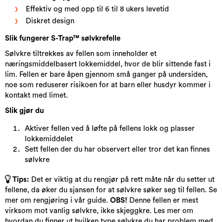
Effektiv og med opp til 6 til 8 ukers levetid
Diskret design
Slik fungerer S-Trap™ sølvkrefell​e
Sølvkre tiltrekkes av fellen som inneholder et
næringsmiddelbasert lokkemiddel, hvor de blir sittende fast i
lim. Fellen er bare åpen gjennom små ganger på undersiden,
noe som reduserer risikoen for at barn eller husdyr kommer i
kontakt med limet.
Slik gjør du
Aktiver fellen ved å løfte på fellens lokk og plasser
lokkemiddelet
Sett fellen der du har observert eller tror det kan finnes
sølvkre
Tips:
Det er viktig at du rengjør på rett måte når du setter ut
fellene, da øker du sjansen for at sølvkre søker seg til fellen. Se
mer om rengjøring i vår guide.
OBS!
Denne fellen er mest
virksom mot vanlig sølvkre, ikke skjeggkre. Les mer om
hvordan du finner ut hvilken type sølvkre du har problem med