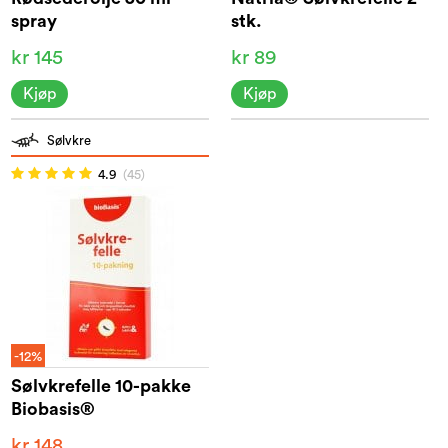
spray
stk.
kr 145
kr 89
Kjøp
Kjøp
Sølvkre
4.9
(45)
-12%
Sølvkrefelle 10-pakke
Biobasis®
kr 148