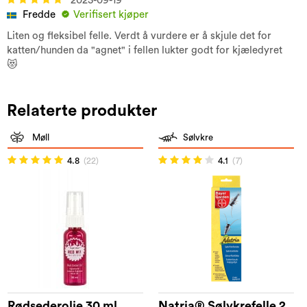
2023-09-19
Fredde
Verifisert kjøper
Liten og fleksibel felle. Verdt å vurdere er å skjule det for
katten/hunden da "agnet" i fellen lukter godt for kjæledyret
😻
Relaterte produkter
Møll
Sølvkre
4.8
(22)
4.1
(7)
Rødsederolje 30 ml
Natria® Sølvkrefelle 2