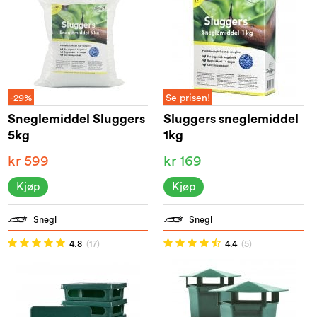
-29%
Se prisen!
Sneglemiddel Sluggers
Sluggers sneglemiddel
5kg
1kg
kr 599
kr 169
Kjøp
Kjøp
Snegl
Snegl
4.8
(17)
4.4
(5)