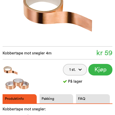
kr 59
Kobbertape mot snegler 4m
Kjøp
nå
På lager
Produktinfo
Pakking
FAQ
Kobbertape mot snegler: