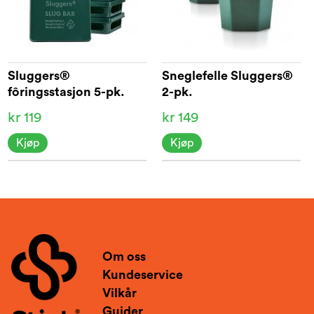
Sluggers®
Sneglefelle Sluggers®
fôringsstasjon 5-pk.
2-pk.
kr 119
kr 149
Kjøp
Kjøp
Om oss
Kundeservice
Vilkår
Guider