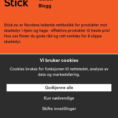
Blogg
Stick.no er Nordens ledende nettbutikk for produkter mot
skadedyr i hjem og hage - effektive produkter til beste pris!
Hos oss finner du gode råd og rett verktøy for å slippe
skadedyr.
Vi bruker cookies
Cookies brukes for funksjonen til nettstedet, analyse av
data og markedsføring.
Godkjenne alle
Kun nødvendige
Copyright © 2026
Stick AB
Skifte innstillinger