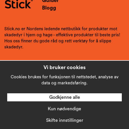
Guider
Blogg
Stick.no er Nordens ledende nettbutikk for produkter mot
skadedyr i hjem og hage - effektive produkter til beste pris!
Hos oss finner du gode råd og rett verktøy for å slippe
skadedyr.
Vi bruker cookies
Cookies brukes for funksjonen til nettstedet, analyse av
data og markedsføring.
Godkjenne alle
Kun nødvendige
Copyright © 2026
Stick AB
Skifte innstillinger