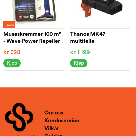
-34%
Museskremmer 100 m²
Thanos MK47
- Wave Power Repeller
multifelle
kr 328
kr 1 199
Kjøp
Kjøp
Om oss
Kundeservice
Vilkår