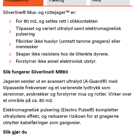
Produktinfo
Pakking
FAQ
Silverline® Mus- og rottejager™ er:
For 80 m2, og settes rett i stikkontakten
Tilpasset og variert ultralyd samt elektromagnetisk
pulsering
Påvirker ikke husdyr (unntatt tamme gnagere) eller
mennesker
Skaper ikke resistens hos de tiltenkte dyrene.
Forstyrrer ikke annet elektronisk utstyr.
Slik fungerer Silverline® MR80
Jageren sender ut en avansert ultralyd (A-Guard®) med
tilpassede frekvenser og et varierende lydtrykk som
skremmer, avskrekker og forstyrrer mus og rotter. Virker over
et område på ca. 80 m2.
Elektromagnetisk pulsering (Electro Pulse®) kompletter
ultralydens effekt, og reduserer risikoen for at gnagerne
utnytter kabelføringer som gangveier.
Slik gjør du