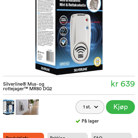
kr 639
Silverline® Mus- og
rottejager™ MR80 DG2
Kjøp
nå
På lager