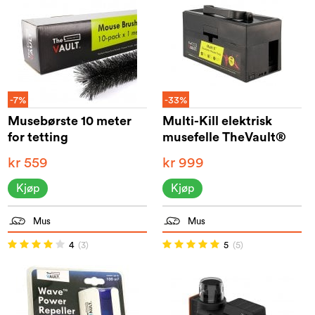
-7%
-33%
Musebørste 10 meter
Multi-Kill elektrisk
for tetting
musefelle TheVault®
kr 559
kr 999
Kjøp
Kjøp
Mus
Mus
4
(3)
5
(5)