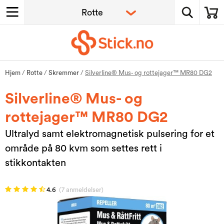
Hjem
/
Rotte
/
Skremmer
/
Silverline® Mus- og rottejager™ MR80 DG2
Silverline® Mus- og
rottejager™ MR80 DG2
Ultralyd samt elektromagnetisk pulsering for et
område på 80 kvm som settes rett i
stikkontakten
4.6
(7 anmeldelser)