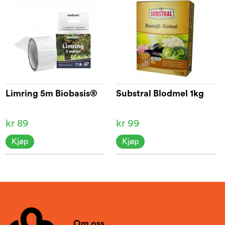
Limring 5m Biobasis®
Substral Blodmel 1kg
kr 89
kr 99
Kjøp
Kjøp
Om oss