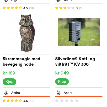
Fugl
Andre
4.5
(18)
3
(2)
Skremmeugle med
Silverline® Katt- og
bevegelig hode
viltfritt™ KV 300
kr 189
kr 949
Kjøp
Kjøp
Andre
Andre
4.6
(15)