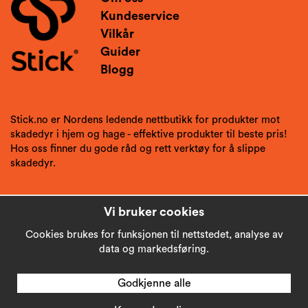
Kundeservice
Vilkår
Guider
Blogg
Stick.no er Nordens ledende nettbutikk for produkter mot
skadedyr i hjem og hage - effektive produkter til beste pris!
Hos oss finner du gode råd og rett verktøy for å slippe
skadedyr.
Vi bruker cookies
Cookies brukes for funksjonen til nettstedet, analyse av
data og markedsføring.
Godkjenne alle