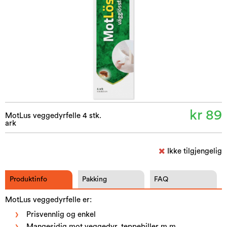
kr 89
MotLus veggedyrfelle 4 stk.
ark
Ikke tilgjengelig
Produktinfo
Pakking
FAQ
MotLus veggedyrfelle er:
Prisvennlig og enkel
Mangesidig mot veggedyr, teppebiller m.m.