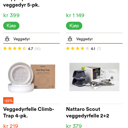
veggedyr 5-pk.
kr 399
kr 1 149
Kjøp
Kjøp
Veggedyr
Veggedyr
4.7
(10)
4.1
(7)
-22%
Veggedyrfelle Climb-
Nattaro Scout
Trap 4-pk.
veggedyrfelle 2+2
kr 219
kr 379