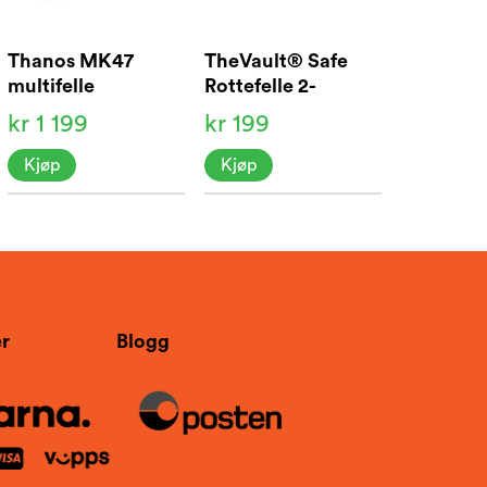
Thanos MK47
TheVault® Safe
multifelle
Rottefelle 2-
pakning
kr 1 199
kr 199
Kjøp
Kjøp
r
Blogg