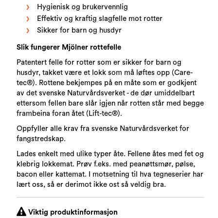
Hygienisk og brukervennlig
Effektiv og kraftig slagfelle mot rotter
Sikker for barn og husdyr
Slik fungerer Mjölner rottefelle
Patentert felle for rotter som er sikker for barn og
husdyr, takket være et lokk som må løftes opp (Care-
tec®). Rottene bekjempes på en måte som er godkjent
av det svenske Naturvårdsverket - de dør umiddelbart
ettersom fellen bare slår igjen når rotten står med begge
frambeina foran åtet (Lift-tec®).
Oppfyller alle krav fra svenske Naturvårdsverket for
fangstredskap.
Lades enkelt med ulike typer åte. Fellene åtes med fet og
klebrig lokkemat. Prøv f.eks. med peanøttsmør, pølse,
bacon eller kattemat. I motsetning til hva tegneserier har
lært oss, så er derimot ikke ost så veldig bra.
Viktig produktinformasjon