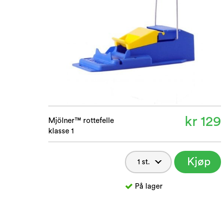
kr 129
Mjölner™ rottefelle
klasse 1
Kjøp
nå
På lager