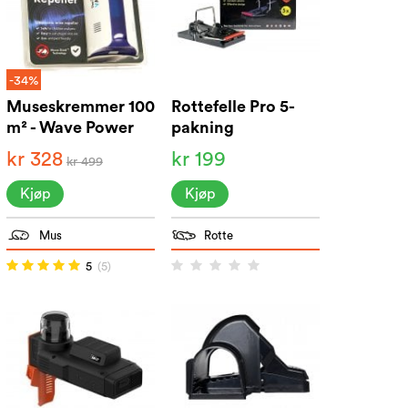
-34%
Museskremmer 100
Rottefelle Pro 5-
m² - Wave Power
pakning
Repeller
kr 328
kr 199
kr 499
Kjøp
Kjøp
Mus
Rotte
5
(5)