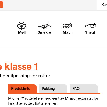
Ku
Møll
Sølvkre
Maur
Snegl
 klasse 1
etstilpasning for rotter
Produktinfo
Pakking
FAQ
Mjölner™ rottefelle er godkjent av Miljødirektoratet for
fangst av rotter. Rottefellen er: