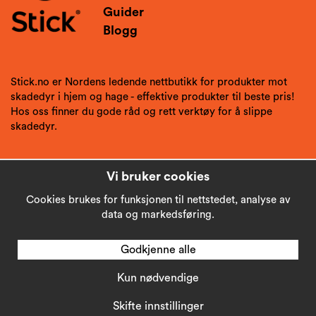
Guider
Blogg
Stick.no er Nordens ledende nettbutikk for produkter mot
skadedyr i hjem og hage - effektive produkter til beste pris!
Hos oss finner du gode råd og rett verktøy for å slippe
skadedyr.
Vi bruker cookies
Cookies brukes for funksjonen til nettstedet, analyse av
data og markedsføring.
Godkjenne alle
Kun nødvendige
Copyright © 2026
Stick AB
Skifte innstillinger