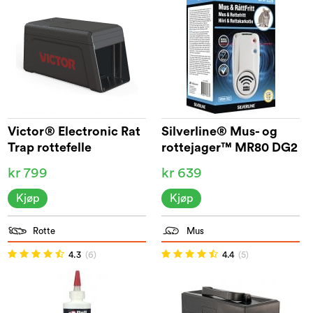
Victor® Electronic Rat
Silverline® Mus- og
Trap rottefelle
rottejager™ MR80 DG2
kr 799
kr 639
Kjøp
Kjøp
Rotte
Mus
4.3
(6)
4.4
(5)