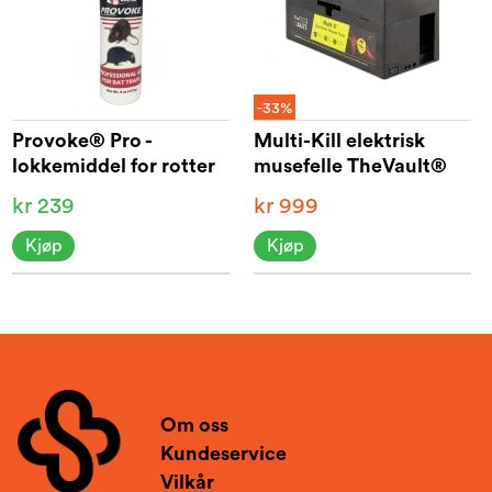
-33%
Provoke® Pro -
Multi-Kill elektrisk
lokkemiddel for rotter
musefelle TheVault®
kr 239
kr 999
Kjøp
Kjøp
Om oss
Kundeservice
Vilkår