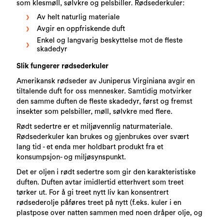
som klesmøll, sølvkre og pelsbiller. Rødsederkuler:
Av helt naturlig materiale
Avgir en oppfriskende duft
Enkel og langvarig beskyttelse mot de fleste
skadedyr
Slik fungerer rødsederkuler
Amerikansk rødseder av Juniperus Virginiana avgir en
tiltalende duft for oss mennesker. Samtidig motvirker
den samme duften de fleste skadedyr, først og fremst
insekter som pelsbiller, møll, sølvkre med flere.
Rødt sedertre er et miljøvennlig naturmateriale.
Rødsederkuler kan brukes og gjenbrukes over svært
lang tid - et enda mer holdbart produkt fra et
konsumpsjon- og miljøsynspunkt.
Det er oljen i rødt sedertre som gir den karakteristiske
duften. Duften avtar imidlertid etterhvert som treet
tørker ut. For å gi treet nytt liv kan konsentrert
rødsederolje påføres treet på nytt (f.eks. kuler i en
plastpose over natten sammen med noen dråper olje, og