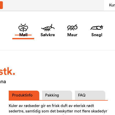
Ku
Møll
Sølvkre
Maur
Snegl
stk.
ana
Produktinfo
Pakking
FAQ
Kuler av rødseder gir en frisk duft av eterisk rødt
sedertre, samtidig som det beskytter mot flere skadedyr