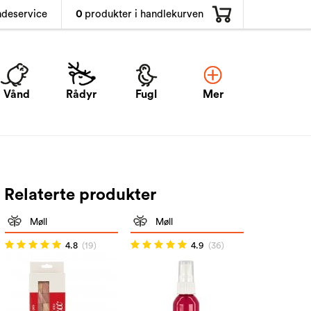
0
produkter i handlekurven
ndeservice
Vånd
Rådyr
Fugl
Mer
Relaterte produkter
Møll
Møll
4.8
(19)
4.9
(36)