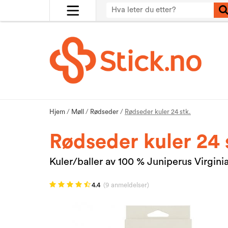
Hjem
/
Møll
/
Rødseder
/
Rødseder kuler 24 stk.
Rødseder kuler 24 
Kuler/baller av 100 % Juniperus Virgini
4.4
(9 anmeldelser)