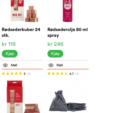
Rødsederkuber 24
Rødsederolje 80 ml
stk.
spray
kr 119
kr 246
Kjøp
Kjøp
Møll
Møll
5
(6)
4.7
(3)