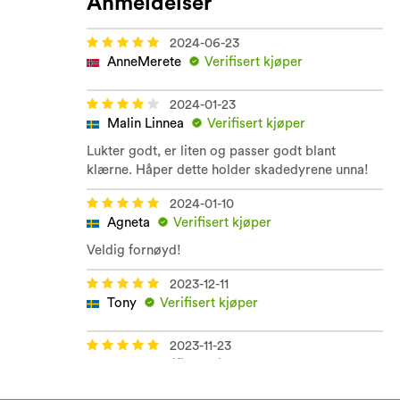
Anmeldelser
2024-06-23
AnneMerete
Verifisert kjøper
2024-01-23
Malin Linnea
Verifisert kjøper
Lukter godt, er liten og passer godt blant
klærne. Håper dette holder skadedyrene unna!
2024-01-10
Agneta
Verifisert kjøper
Veldig fornøyd!
2023-12-11
Tony
Verifisert kjøper
2023-11-23
Jan
Verifisert kjøper
Vet ikke enda, en eller annen pakke blir en