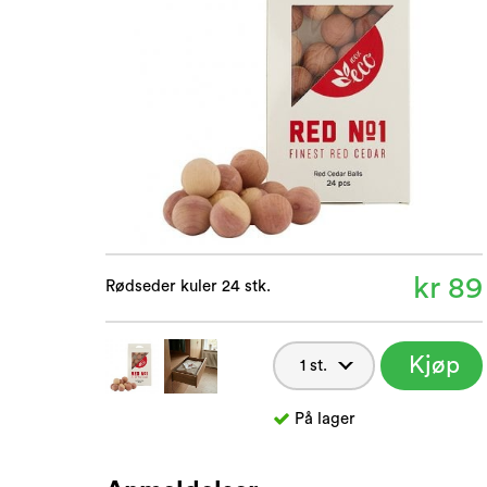
kr 89
Rødseder kuler 24 stk.
Kjøp
nå
På lager