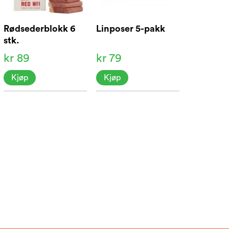
Rødsederblokk 6
Linposer 5-pakk
stk.
kr 89
kr 79
Kjøp
Kjøp