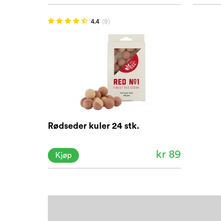
4.4
(9)
Rødseder kuler 24 stk.
kr 89
Kjøp