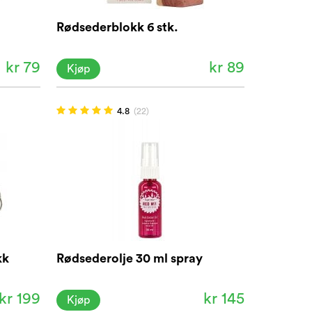
Rødsederblokk 6 stk.
kr 79
kr 89
Kjøp
4.8
(22)
kk
Rødsederolje 30 ml spray
kr 199
kr 145
Kjøp