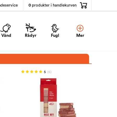
0
produkter i handlekurven
ndeservice
Vånd
Rådyr
Fugl
Mer
5
(6)