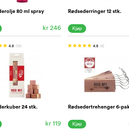
erolje 80 ml spray
Rødsederringer 12 stk.
kr 246
Kjøp
4.8
(19)
4.8
(4)
erkuber 24 stk.
Rødsedertrehenger 6-pa
kr 119
Kjøp