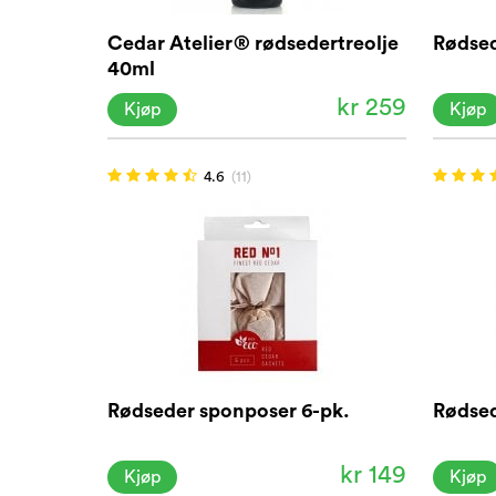
Cedar Atelier® rødsedertreolje
Rødsed
40ml
kr 259
Kjøp
Kjøp
4.6
(11)
Rødseder sponposer 6-pk.
Rødsed
kr 149
Kjøp
Kjøp