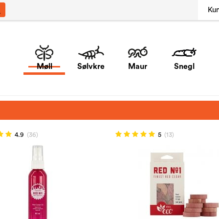
Ku
Møll
Sølvkre
Maur
Snegl
4.9
(36)
5
(13)