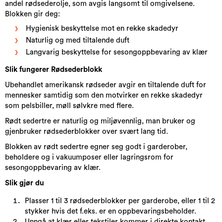
andel rødsederolje, som avgis langsomt til omgivelsene.
Blokken gir deg:
Hygienisk beskyttelse mot en rekke skadedyr
Naturlig og med tiltalende duft
Langvarig beskyttelse for sesongoppbevaring av klær
Slik fungerer Rødsederblokk​
Ubehandlet amerikansk rødseder avgir en tiltalende duft for
mennesker samtidig som den motvirker en rekke skadedyr
som pelsbiller, møll sølvkre med flere.
Rødt sedertre er naturlig og miljøvennlig, man bruker og
gjenbruker rødsederblokker over svært lang tid.
Blokken av rødt sedertre egner seg godt i garderober,
beholdere og i vakuumposer eller lagringsrom for
sesongoppbevaring av klær.
Slik gjør du
Plasser 1 til 3 rødsederblokker per garderobe, eller 1 til 2
stykker hvis det f.eks. er en oppbevaringsbeholder.
Unngå at klær eller tekstiler kommer i direkte kontakt