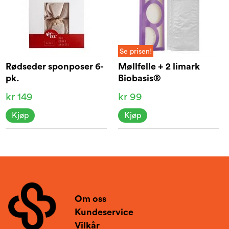
Se prisen!
Rødseder sponposer 6-
Møllfelle + 2 limark
pk.
Biobasis®
kr 149
kr 99
Kjøp
Kjøp
Om oss
Kundeservice
Vilkår