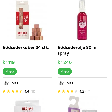
Rødsederkuber 24 stk.
Rødsederolje 80 ml
spray
kr 119
kr 246
Kjøp
Kjøp
Møll
Møll
4.6
(11)
4.2
(14)