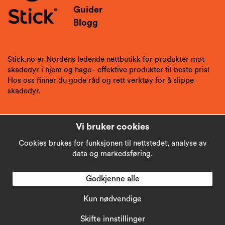
Guider
Blogg
Stick.no er Nordens ledende nettbutikk for produkter mot
skadedyr i hjem og hage - effektive produkter til beste pris!
Hos oss finner du gode råd og rett verktøy for å slippe
skadedyr.
Vi bruker cookies
Cookies brukes for funksjonen til nettstedet, analyse av
data og markedsføring.
Godkjenne alle
Kun nødvendige
Copyright © 2026
Stick AB
Skifte innstillinger