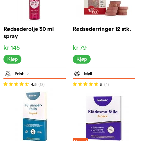
Rødsederolje 30 ml
Rødsederringer 12 stk.
spray
kr 145
kr 79
Kjøp
Kjøp
Pelsbille
Møll
4.5
(13)
5
(4)