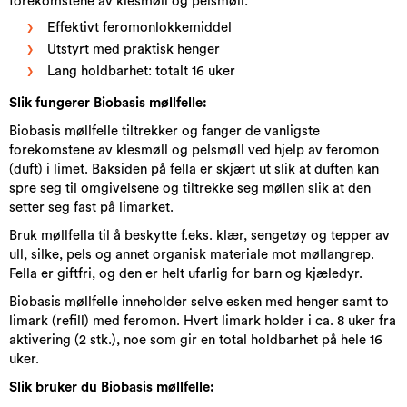
forekomstene av klesmøll og pelsmøll:
Effektivt feromonlokkemiddel
Utstyrt med praktisk henger
Lang holdbarhet: totalt 16 uker
Slik fungerer Biobasis møllfelle:
Biobasis møllfelle tiltrekker og fanger de vanligste
forekomstene av klesmøll og pelsmøll ved hjelp av feromon
(duft) i limet. Baksiden på fella er skjært ut slik at duften kan
spre seg til omgivelsene og tiltrekke seg møllen slik at den
setter seg fast på limarket.
Bruk møllfella til å beskytte f.eks. klær, sengetøy og tepper av
ull, silke, pels og annet organisk materiale mot møllangrep.
Fella er giftfri, og den er helt ufarlig for barn og kjæledyr.
Biobasis møllfelle inneholder selve esken med henger samt to
limark (refill) med feromon. Hvert limark holder i ca. 8 uker fra
aktivering (2 stk.), noe som gir en total holdbarhet på hele 16
uker.
Slik bruker du Biobasis møllfelle: