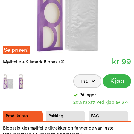
Se prisen!
kr 99
Møllfelle + 2 limark Biobasis®
Kjøp
nå
På lager
20% rabatt ved kjøp av 3 ->
Produktinfo
Pakking
FAQ
Biobasis klesmøllfelle tiltrekker og fanger de vanligste