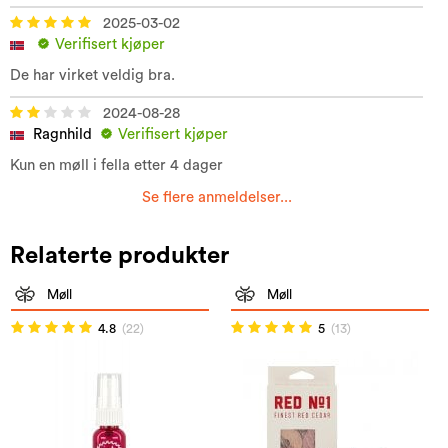
2025-03-02
Verifisert kjøper
De har virket veldig bra.
2024-08-28
Ragnhild
Verifisert kjøper
Kun en møll i fella etter 4 dager
Se flere anmeldelser...
Relaterte produkter
Møll
Møll
4.8
(22)
5
(13)