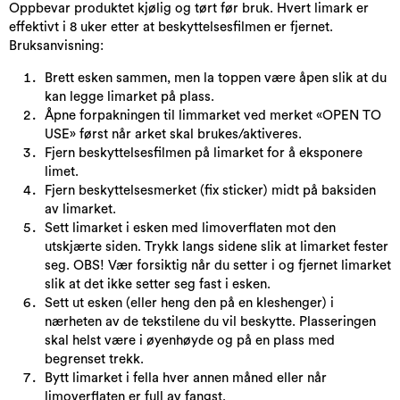
Oppbevar produktet kjølig og tørt før bruk. Hvert limark er
effektivt i 8 uker etter at beskyttelsesfilmen er fjernet.
Bruksanvisning:
Brett esken sammen, men la toppen være åpen slik at du
kan legge limarket på plass.
Åpne forpakningen til limmarket ved merket «OPEN TO
USE» først når arket skal brukes/aktiveres.
Fjern beskyttelsesfilmen på limarket for å eksponere
limet.
Fjern beskyttelsesmerket (fix sticker) midt på baksiden
av limarket.
Sett limarket i esken med limoverflaten mot den
utskjærte siden. Trykk langs sidene slik at limarket fester
seg. OBS! Vær forsiktig når du setter i og fjernet limarket
slik at det ikke setter seg fast i esken.
Sett ut esken (eller heng den på en kleshenger) i
nærheten av de tekstilene du vil beskytte. Plasseringen
skal helst være i øyenhøyde og på en plass med
begrenset trekk.
Bytt limarket i fella hver annen måned eller når
limoverflaten er full av fangst.