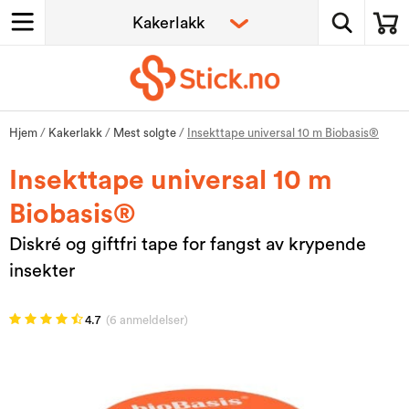
Hjem
/
Kakerlakk
/
Mest solgte
/
Insekttape universal 10 m Biobasis®
Insekttape universal 10 m
Biobasis®
Diskré og giftfri tape for fangst av krypende
insekter
4.7
(6 anmeldelser)