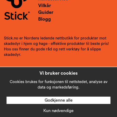
Vilkår
Guider
Blogg
Stick.no er Nordens ledende nettbutikk for produkter mot
skadedyr i hjem og hage - effektive produkter til beste pris!
Hos oss finner du gode råd og rett verktøy for å slippe
skadedyr.
Vi bruker cookies
Cookies brukes for funksjonen til nettstedet, analyse av
data og markedsføring.
Godkjenne alle
Kun nødvendige
Copyright © 2026
Stick AB