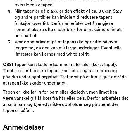
oversiden av tapen.
Når tapen er på plass, er den effektiv i ca. 8 uker. Støv
og andre partikler kan imidlertid redusere tapens
funksjon over tid. Derfor anbefales det å rengjøre
rommet ekstra ofte under bruk for å maksimere limets
holdbarhet.
Vær oppmerksom på at tapen ikke bør sitte på over
lengre tid, da den kan misfarge underlaget. Eventuelle
limrester kan fjernes med white spirit.
OBS!
Tapen kan skade følsomme materialer (f.eks. tapet).
Trefibre eller fibre fra tepper kan sette seg fast i tapen og
påvirke underlaget negativt. Test først på et lite, skjult område
at tapen ikke skader underlaget.
Tapen er ikke farlig for barn eller kjæledyr, men limet kan
være vanskelig å få bort fra hår eller pels. Derfor anbefales det
at små barn og kjæledyr ikke oppholder seg på stedet der
tapen er påført.
Anmeldelser