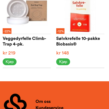
-22%
-12%
Veggedyrfelle Climb-
Sølvkrefelle 10-pakke
Trap 4-pk.
Biobasis®
kr 219
kr 148
Kjøp
Kjøp
Om oss
Kundeservice