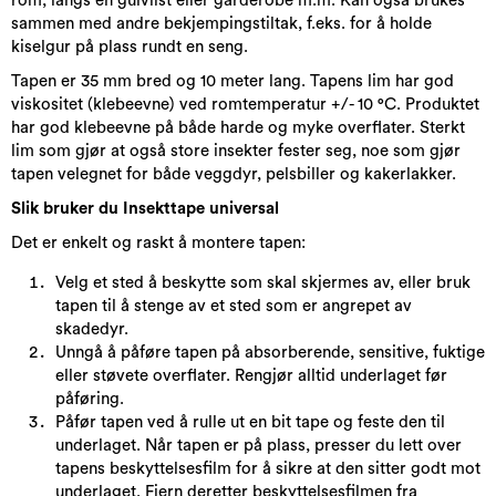
rom, langs en gulvlist eller garderobe m.m. Kan også brukes
sammen med andre bekjempingstiltak, f.eks. for å holde
kiselgur på plass rundt en seng.
Tapen er 35 mm bred og 10 meter lang. Tapens lim har god
viskositet (klebeevne) ved romtemperatur +/- 10 °C. Produktet
har god klebeevne på både harde og myke overflater. Sterkt
lim som gjør at også store insekter fester seg, noe som gjør
tapen velegnet for både veggdyr, pelsbiller og kakerlakker.
Slik bruker du Insekttape universal
Det er enkelt og raskt å montere tapen:
Velg et sted å beskytte som skal skjermes av, eller bruk
tapen til å stenge av et sted som er angrepet av
skadedyr.
Unngå å påføre tapen på absorberende, sensitive, fuktige
eller støvete overflater. Rengjør alltid underlaget før
påføring.
Påfør tapen ved å rulle ut en bit tape og feste den til
underlaget. Når tapen er på plass, presser du lett over
tapens beskyttelsesfilm for å sikre at den sitter godt mot
underlaget. Fjern deretter beskyttelsesfilmen fra