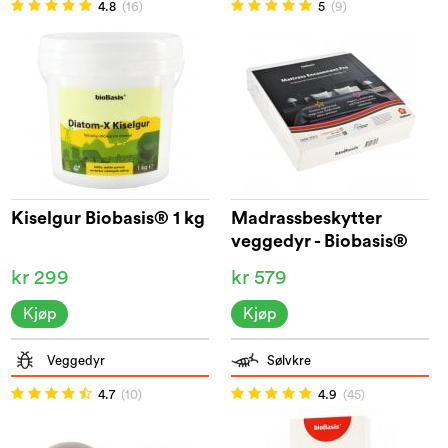
4.8
(16)
5
(9)
Kiselgur Biobasis® 1 kg
Madrassbeskytter
veggedyr - Biobasis®
kr 299
kr 579
Kjøp
Kjøp
Veggedyr
Sølvkre
4.7
(10)
4.9
(45)