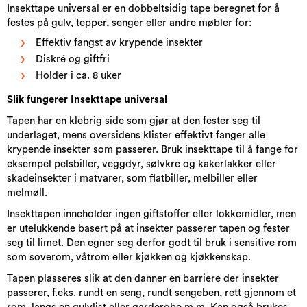
Insekttape universal er en dobbeltsidig tape beregnet for å
festes på gulv, tepper, senger eller andre møbler for:
Effektiv fangst av krypende insekter
Diskré og giftfri
Holder i ca. 8 uker
Slik fungerer Insekttape universal
Tapen har en klebrig side som gjør at den fester seg til
underlaget, mens oversidens klister effektivt fanger alle
krypende insekter som passerer. Bruk insekttape til å fange for
eksempel pelsbiller, veggdyr, sølvkre og kakerlakker eller
skadeinsekter i matvarer, som flatbiller, melbiller eller
melmøll.
Insekttapen inneholder ingen giftstoffer eller lokkemidler, men
er utelukkende basert på at insekter passerer tapen og fester
seg til limet. Den egner seg derfor godt til bruk i sensitive rom
som soverom, våtrom eller kjøkken og kjøkkenskap.
Tapen plasseres slik at den danner en barriere der insekter
passerer, f.eks. rundt en seng, rundt sengeben, rett gjennom et