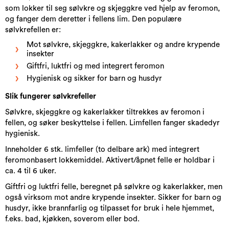
som lokker til seg sølvkre og skjeggkre ved hjelp av feromon,
og fanger dem deretter i fellens lim. Den populære
sølvkrefellen er:
Mot sølvkre, skjeggkre, kakerlakker og andre krypende
insekter
Giftfri, luktfri og med integrert feromon
Hygienisk og sikker for barn og husdyr
Slik fungerer sølvkrefelle​r
Sølvkre, skjeggkre og kakerlakker tiltrekkes av feromon i
fellen, og søker beskyttelse i fellen. Limfellen fanger skadedyr
hygienisk.
Inneholder 6 stk. limfeller (to delbare ark) med integrert
feromonbasert lokkemiddel. Aktivert/åpnet felle er holdbar i
ca. 4 til 6 uker.
Giftfri og luktfri felle, beregnet på sølvkre og kakerlakker, men
også virksom mot andre krypende insekter. Sikker for barn og
husdyr, ikke brannfarlig og tilpasset for bruk i hele hjemmet,
f.eks. bad, kjøkken, soverom eller bod.