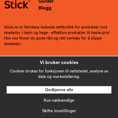
Guider
Blogg
Stick.no er Nordens ledende nettbutikk for produkter mot
skadedyr i hjem og hage - effektive produkter til beste pris!
Hos oss finner du gode råd og rett verktøy for å slippe
skadedyr.
Vi bruker cookies
Cookies brukes for funksjonen til nettstedet, analyse av
data og markedsføring.
Godkjenne alle
Kun nødvendige
Copyright © 2026
Stick AB
Skifte innstillinger