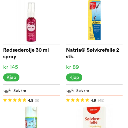
Rødsederolje 30 ml
Natria® Sølvkrefelle 2
spray
stk.
kr 145
kr 89
Kjøp
Kjøp
Sølvkre
Sølvkre
4.8
(5)
4.9
(45)