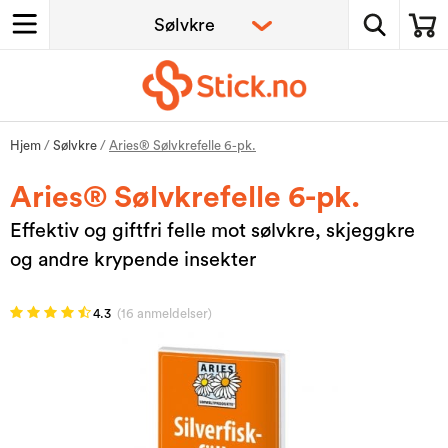
Hjem
/
Sølvkre
/
Aries® Sølvkrefelle 6-pk.
Aries® Sølvkrefelle 6-pk.
Effektiv og giftfri felle mot sølvkre, skjeggkre
og andre krypende insekter
4.3
(16 anmeldelser)