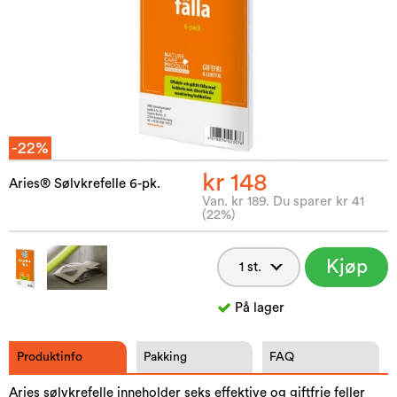
-22%
kr 148
Aries® Sølvkrefelle 6-pk.
Van. kr 189. Du sparer kr 41
(22%)
Kjøp
nå
På lager
Produktinfo
Pakking
FAQ
Aries sølvkrefelle inneholder seks effektive og giftfrie feller