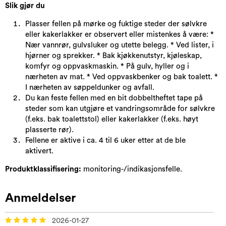
Slik gjør du
Plasser fellen på mørke og fuktige steder der sølvkre
eller kakerlakker er observert eller mistenkes å være: *
Nær vannrør, gulvsluker og utette belegg. * Ved lister, i
hjørner og sprekker. * Bak kjøkkenutstyr, kjøleskap,
komfyr og oppvaskmaskin. * På gulv, hyller og i
nærheten av mat. * Ved oppvaskbenker og bak toalett. *
I nærheten av søppeldunker og avfall.
Du kan feste fellen med en bit dobbeltheftet tape på
steder som kan utgjøre et vandringsområde for sølvkre
(f.eks. bak toalettstol) eller kakerlakker (f.eks. høyt
plasserte rør).
Fellene er aktive i ca. 4 til 6 uker etter at de ble
aktivert.
Produktklassifisering:
monitoring-/indikasjonsfelle.
Anmeldelser
2026-01-27