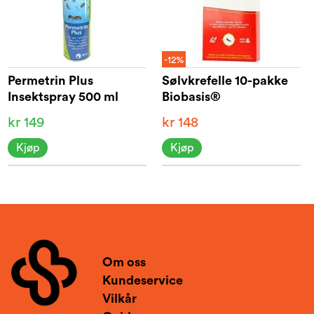
-12%
Permetrin Plus
Sølvkrefelle 10-pakke
Insektspray 500 ml
Biobasis®
kr 149
kr 148
Kjøp
Kjøp
Om oss
Kundeservice
Vilkår