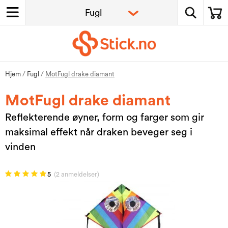
Hjem
/
Fugl
/
MotFugl drake diamant
MotFugl drake diamant
Reflekterende øyner, form og farger som gir
maksimal effekt når draken beveger seg i
vinden
5
(2 anmeldelser)