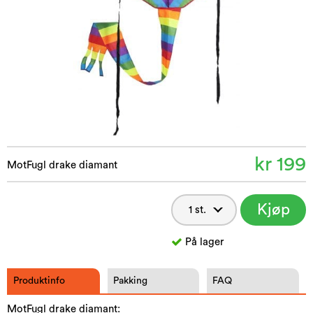
kr 199
MotFugl drake diamant
Kjøp
nå
På lager
Produktinfo
Pakking
FAQ
MotFugl drake diamant: