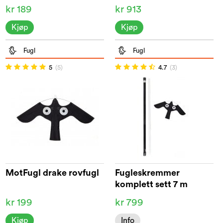
kr 189
kr 913
Kjøp
Kjøp
Fugl
Fugl
5
(5)
4.7
(3)
MotFugl drake rovfugl
Fugleskremmer
komplett sett 7 m
kr 199
kr 799
Kjøp
Info