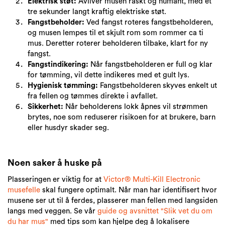
Elektrisk støt:
Avliver musen raskt og humant, med et
tre sekunder langt kraftig elektriske støt.
Fangstbeholder:
Ved fangst roteres fangstbeholderen,
og musen lempes til et skjult rom som rommer ca ti
mus. Deretter roterer beholderen tilbake, klart for ny
fangst.
Fangstindikering:
Når fangstbeholderen er full og klar
for tømming, vil dette indikeres med et gult lys.
Hygienisk tømming:
Fangstbeholderen skyves enkelt ut
fra fellen og tømmes direkte i avfallet.
Sikkerhet:
Når beholderens lokk åpnes vil strømmen
brytes, noe som reduserer risikoen for at brukere, barn
eller husdyr skader seg.
Noen saker å huske på
Plasseringen er viktig for at
Victor® Multi-Kill Electronic
musefelle
skal fungere optimalt. Når man har identifisert hvor
musene ser ut til å ferdes, plasserer man fellen med langsiden
langs med veggen. Se vår
guide og avsnittet "Slik vet du om
du har mus"
med tips som kan hjelpe deg å lokalisere