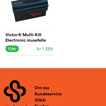
Victor® Multi-Kill
Electronic musefelle
M260
kr 1 389
Kjøp
Om oss
Kundeservice
Vilkår