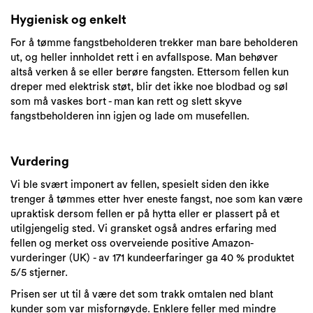
Hygienisk og enkelt
For å tømme fangstbeholderen trekker man bare beholderen
ut, og heller innholdet rett i en avfallspose. Man behøver
altså verken å se eller berøre fangsten. Ettersom fellen kun
dreper med elektrisk støt, blir det ikke noe blodbad og søl
som må vaskes bort - man kan rett og slett skyve
fangstbeholderen inn igjen og lade om musefellen.
Vurdering
Vi ble svært imponert av fellen, spesielt siden den ikke
trenger å tømmes etter hver eneste fangst, noe som kan være
upraktisk dersom fellen er på hytta eller er plassert på et
utilgjengelig sted. Vi gransket også andres erfaring med
fellen og merket oss overveiende positive Amazon-
vurderinger (UK) - av 171 kundeerfaringer ga 40 % produktet
5/5 stjerner.
Prisen ser ut til å være det som trakk omtalen ned blant
kunder som var misfornøyde. Enklere feller med mindre