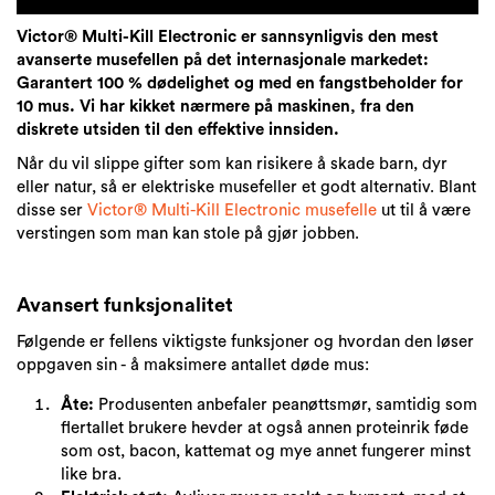
Victor® Multi-Kill Electronic er sannsynligvis den mest
avanserte musefellen på det internasjonale markedet:
Garantert 100 % dødelighet og med en fangstbeholder for
10 mus. Vi har kikket nærmere på maskinen, fra den
diskrete utsiden til den effektive innsiden.
Når du vil slippe gifter som kan risikere å skade barn, dyr
eller natur, så er elektriske musefeller et godt alternativ. Blant
disse ser
Victor® Multi-Kill Electronic musefelle
ut til å være
verstingen som man kan stole på gjør jobben.
Avansert funksjonalitet
Følgende er fellens viktigste funksjoner og hvordan den løser
oppgaven sin - å maksimere antallet døde mus:
Åte:
Produsenten anbefaler peanøttsmør, samtidig som
flertallet brukere hevder at også annen proteinrik føde
som ost, bacon, kattemat og mye annet fungerer minst
like bra.