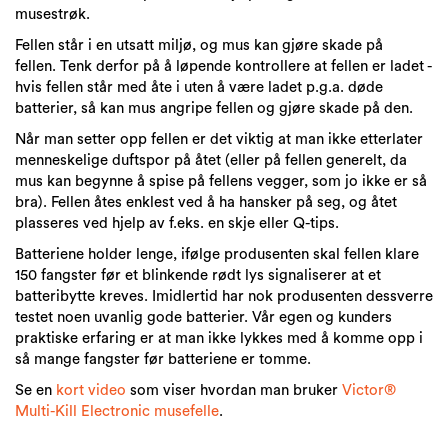
musestrøk.
Fellen står i en utsatt miljø, og mus kan gjøre skade på
fellen. Tenk derfor på å løpende kontrollere at fellen er ladet -
hvis fellen står med åte i uten å være ladet p.g.a. døde
batterier, så kan mus angripe fellen og gjøre skade på den.
Når man setter opp fellen er det viktig at man ikke etterlater
menneskelige duftspor på åtet (eller på fellen generelt, da
mus kan begynne å spise på fellens vegger, som jo ikke er så
bra). Fellen åtes enklest ved å ha hansker på seg, og åtet
plasseres ved hjelp av f.eks. en skje eller Q-tips.
Batteriene holder lenge, ifølge produsenten skal fellen klare
150 fangster før et blinkende rødt lys signaliserer at et
batteribytte kreves. Imidlertid har nok produsenten dessverre
testet noen uvanlig gode batterier. Vår egen og kunders
praktiske erfaring er at man ikke lykkes med å komme opp i
så mange fangster før batteriene er tomme.
Se en
kort video
som viser hvordan man bruker
Victor®
Multi-Kill Electronic musefelle
.