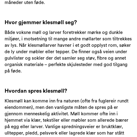
måneder uten føde.
Hvor gjemmer klesmøll seg?
Både voksne møll og larver foretrekker mørke og dunkle
miljøer, i motsetning til mange andre møllarter som tiltrekkes
av lys. Når klesmøllarver havner i et godt opplyst rom, søker
de ly under møbler eller tepper. De finner også veien under
gulvlister og sokler der det samler seg støv, fibre og annet
organisk materiale – perfekte skjulesteder med god tilgang
på føde.
Hvordan spres klesmøll?
Klesmøll kan komme inn fra naturen (ofte fra fuglereir rundt
eiendommen), men den vanligste måten de spres på er
gjennom menneskelig aktivitet. Møll kommer ofte inn i
hjemmet via klær, tekstiler eller møbler som allerede bærer
på egg eller larver. Vanlige spredningsveier er bruktklær,
ulltepper, pledd, pelsverk eller lagrede klær som har stått