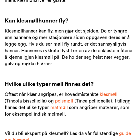
mens klesmøllarver er glatte.
Kan klesmøllhunner fly?
Klesmøllhunner kan fly, men gjør det sjelden. De er tyngre
enn hannene og mer stasjonære siden oppgaven deres er å
legge egg. Hvis du ser møll fly rundt, er det sannsynligvis
hanner. Hannenes rykkete flystil er en av de enkleste måtene
å kjenne igjen klesmøll på. De holder seg helst nær vegger,
gulv og mørke hjørner.
Hvilke ulike typer møll finnes det?
Oftest når klær angripes, er hovedmistenkte
klesmøll
(Tineola bisselliella) og
pelsmøll
(Tinea pellionella). I tillegg
finnes det ulike typer
matmøll
som angriper matvarer, som
for eksempel indisk melmøll.
Vil du bli ekspert på klesmøll? Les da vår fullstendige
guide