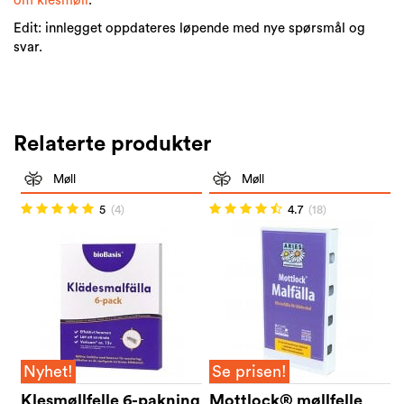
om klesmøll
.
Edit: innlegget oppdateres løpende med nye spørsmål og
svar.
Relaterte produkter
Møll
Møll
5
(4)
4.7
(18)
Nyhet!
Se prisen!
Klesmøllfelle 6-pakning
Mottlock® møllfelle