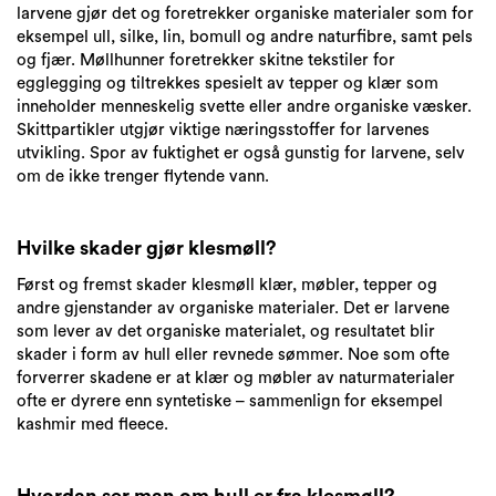
larvene gjør det og foretrekker organiske materialer som for
eksempel ull, silke, lin, bomull og andre naturfibre, samt pels
og fjær. Møllhunner foretrekker skitne tekstiler for
egglegging og tiltrekkes spesielt av tepper og klær som
inneholder menneskelig svette eller andre organiske væsker.
Skittpartikler utgjør viktige næringsstoffer for larvenes
utvikling. Spor av fuktighet er også gunstig for larvene, selv
om de ikke trenger flytende vann.
Hvilke skader gjør klesmøll?
Først og fremst skader klesmøll klær, møbler, tepper og
andre gjenstander av organiske materialer. Det er larvene
som lever av det organiske materialet, og resultatet blir
skader i form av hull eller revnede sømmer. Noe som ofte
forverrer skadene er at klær og møbler av naturmaterialer
ofte er dyrere enn syntetiske – sammenlign for eksempel
kashmir med fleece.