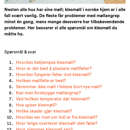
Nesten alle hus har sine møll; klesmøll i norske hjem er i alle
fall svært vanlig. De fleste får problemer med møllangrep
minst én gang, mens mange dessverre har tilbakevendende
problemer. Her besvarer vi alle spørsmål om klesmøll du
måtte ha.
Spørsmål & svar
Hvordan bekjempes klesmøll?
Hvor er det best å plassere møllfeller?
Hvordan fungerer feller mot klesmøll?
Hvilken møllfelle er best?
Skremmer ikke møll i fellene bort nye møll?
Kan man forebygge møllangrep?
Ved hvilken temperatur dør klesmøll?
Hva spiser klesmøll?
Hvilke skader gjør klesmøll?
Hvordan ser man om hull er fra klesmøll?
Hvor lenge overlever klesmøll uten føde?
Hvor gjemmer klesmøll seg?