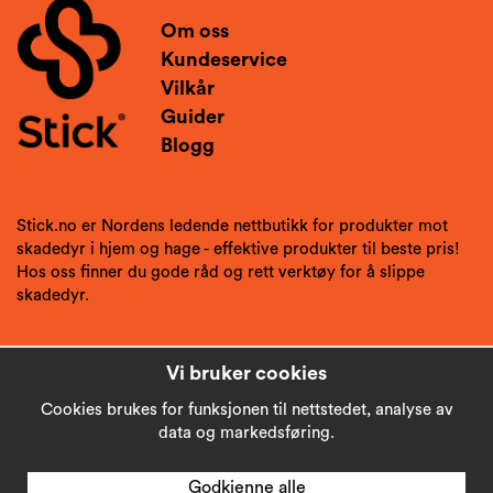
Om oss
Kundeservice
Vilkår
Guider
Blogg
Stick.no er Nordens ledende nettbutikk for produkter mot
skadedyr i hjem og hage - effektive produkter til beste pris!
Hos oss finner du gode råd og rett verktøy for å slippe
skadedyr.
Vi bruker cookies
Cookies brukes for funksjonen til nettstedet, analyse av
data og markedsføring.
Godkjenne alle