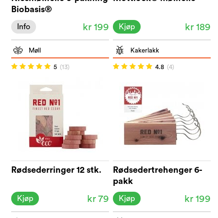
Biobasis®
kr 199
kr 189
Info
Kjøp
Møll
Kakerlakk
5
(13)
4.8
(4)
Rødsederringer 12 stk.
Rødsedertrehenger 6-
pakk
kr 79
kr 199
Kjøp
Kjøp