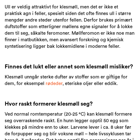
Ull er veldig attraktivt for klesmøll, men det er ikke et
praktisk agn i feller, spesielt siden det ofte finnes ull i større
mengder andre steder utenfor fellen. Derfor brukes primært
duftstoffer som etterligner møllens egne signaler for å lokke
dem til seg, såkalte feromoner. Møllferomon er ikke noe man
finner i matbutikken, men avansert forskning og kjemisk
syntetisering ligger bak lokkemidlene i moderne feller.
Finnes det lukt eller annet som klesmøll misliker?
Klesmøll unngår sterke dufter av stoffer som er giftige for
dem, for eksempel
rødeder
, eteriske oljer eller eddik.
Hvor raskt formerer klesmøll seg?
Ved normal romtemperatur (20-25 °C) kan klesmøll formere
seg overraskende raskt. En hunn legger opptil 50 egg som
klekkes på mindre enn to uker. Larvene lever i ca. 8 uker før
de forpupper seg og blir voksne møll – hele livssyklusen tar