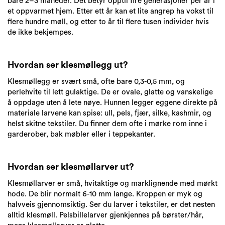
bare 2–3 måneder. Det betyr opptil fire generasjoner per år i
et oppvarmet hjem. Etter ett år kan et lite angrep ha vokst til
flere hundre møll, og etter to år til flere tusen individer hvis
de ikke bekjempes.
Hvordan ser klesmøllegg ut?
Klesmøllegg er svært små, ofte bare 0,3-0,5 mm, og
perlehvite til lett gulaktige. De er ovale, glatte og vanskelige
å oppdage uten å lete nøye. Hunnen legger eggene direkte på
materiale larvene kan spise: ull, pels, fjær, silke, kashmir, og
helst skitne tekstiler. Du finner dem ofte i mørke rom inne i
garderober, bak møbler eller i teppekanter.
Hvordan ser klesmøllarver ut?
Klesmøllarver er små, hvitaktige og marklignende med mørkt
hode. De blir normalt 6-10 mm lange. Kroppen er myk og
halvveis gjennomsiktig. Ser du larver i tekstiler, er det nesten
alltid klesmøll. Pelsbillelarver gjenkjennes på børster/hår,