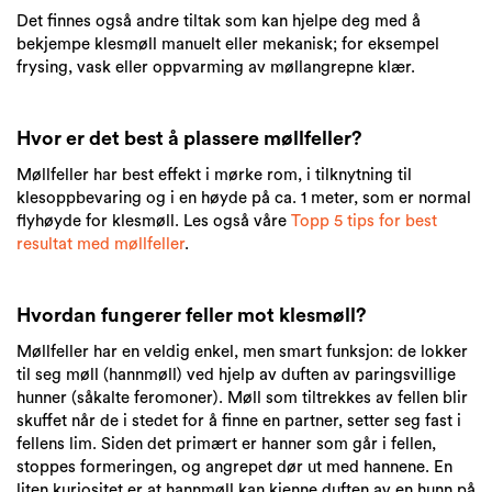
Det finnes også andre tiltak som kan hjelpe deg med å
bekjempe klesmøll manuelt eller mekanisk; for eksempel
frysing, vask eller oppvarming av møllangrepne klær.
Hvor er det best å plassere møllfeller?
Møllfeller har best effekt i mørke rom, i tilknytning til
klesoppbevaring og i en høyde på ca. 1 meter, som er normal
flyhøyde for klesmøll. Les også våre
Topp 5 tips for best
resultat med møllfeller
.
Hvordan fungerer feller mot klesmøll?
Møllfeller har en veldig enkel, men smart funksjon: de lokker
til seg møll (hannmøll) ved hjelp av duften av paringsvillige
hunner (såkalte feromoner). Møll som tiltrekkes av fellen blir
skuffet når de i stedet for å finne en partner, setter seg fast i
fellens lim. Siden det primært er hanner som går i fellen,
stoppes formeringen, og angrepet dør ut med hannene. En
liten kuriositet er at hannmøll kan kjenne duften av en hunn på