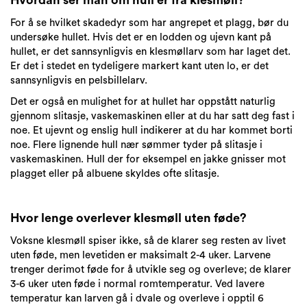
Hvordan ser man om hull er fra klesmøll?
For å se hvilket skadedyr som har angrepet et plagg, bør du
undersøke hullet. Hvis det er en lodden og ujevn kant på
hullet, er det sannsynligvis en klesmøllarv som har laget det.
Er det i stedet en tydeligere markert kant uten lo, er det
sannsynligvis en pelsbillelarv.
Det er også en mulighet for at hullet har oppstått naturlig
gjennom slitasje, vaskemaskinen eller at du har satt deg fast i
noe. Et ujevnt og enslig hull indikerer at du har kommet borti
noe. Flere lignende hull nær sømmer tyder på slitasje i
vaskemaskinen. Hull der for eksempel en jakke gnisser mot
plagget eller på albuene skyldes ofte slitasje.
Hvor lenge overlever klesmøll uten føde?
Voksne klesmøll spiser ikke, så de klarer seg resten av livet
uten føde, men levetiden er maksimalt 2-4 uker. Larvene
trenger derimot føde for å utvikle seg og overleve; de klarer
3-6 uker uten føde i normal romtemperatur. Ved lavere
temperatur kan larven gå i dvale og overleve i opptil 6