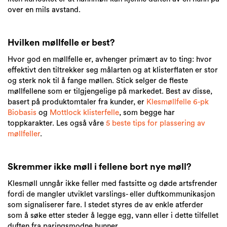
over en mils avstand.
Hvilken møllfelle er best?
Hvor god en møllfelle er, avhenger primært av to ting: hvor
effektivt den tiltrekker seg målarten og at klisterflaten er stor
og sterk nok til å fange møllen. Stick selger de fleste
møllfellene som er tilgjengelige på markedet. Best av disse,
basert på produktomtaler fra kunder, er
Klesmøllfelle 6-pk
Biobasis
og
Mottlock klisterfelle
, som begge har
toppkarakter. Les også våre
5 beste tips for plassering av
møllfeller
.
Skremmer ikke møll i fellene bort nye møll?
Klesmøll unngår ikke feller med fastsitte og døde artsfrender
fordi de mangler utviklet varslings- eller duftkommunikasjon
som signaliserer fare. I stedet styres de av enkle atferder
som å søke etter steder å legge egg, vann eller i dette tilfellet
duften fra paringsmodne hunner.