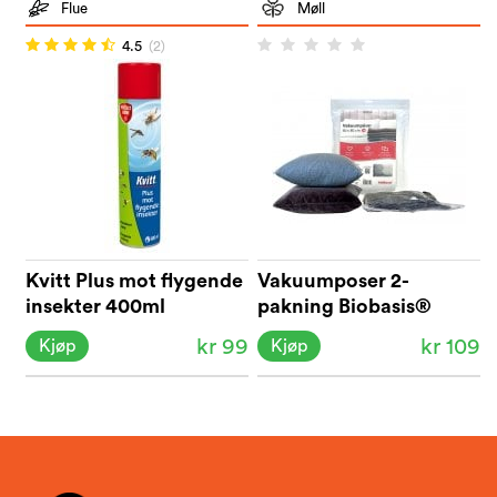
Flue
Møll
4.5
(2)
Kvitt Plus mot flygende
Vakuumposer 2-
insekter 400ml
pakning Biobasis®
kr 99
kr 109
Kjøp
Kjøp