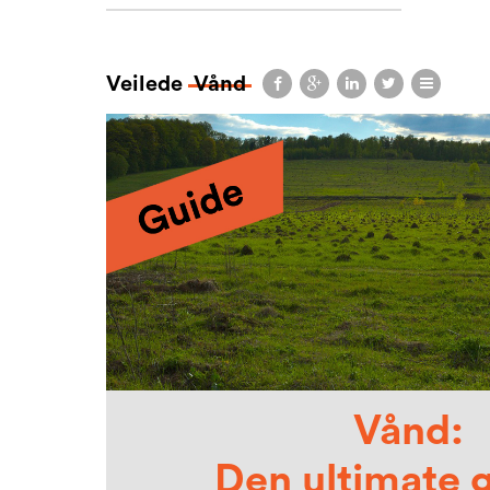
Veilede
Vånd
Vånd:
Den ultimate 