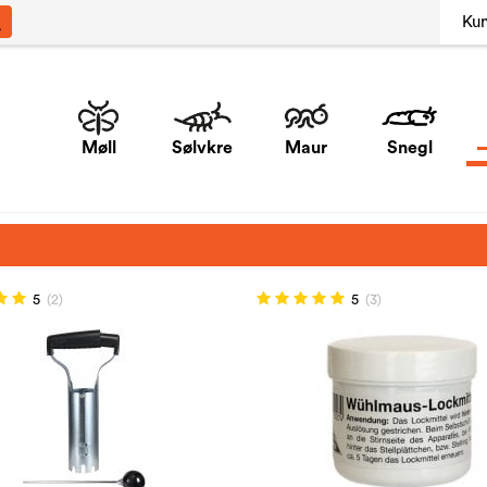
Ku
Møll
Sølvkre
Maur
Snegl
5
(2)
5
(3)