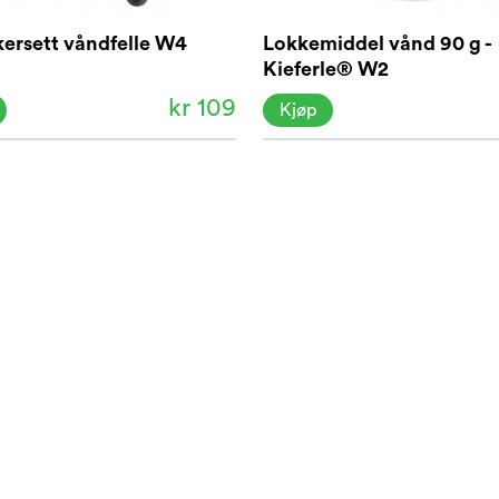
kersett våndfelle W4
Lokkemiddel vånd 90 g -
Kieferle® W2
kr 109
Kjøp