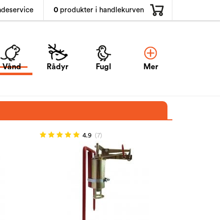
0
produkter i handlekurven
ndeservice
Vånd
Rådyr
Fugl
Mer
4.9
(7)