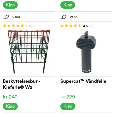
Kjøp
Kjøp
Vånd
Vånd
5
(1)
4.5
(8)
Beskyttelsesbur -
Supercat™ Våndfelle
Kieferle® W2
kr 249
kr 229
Kjøp
Kjøp