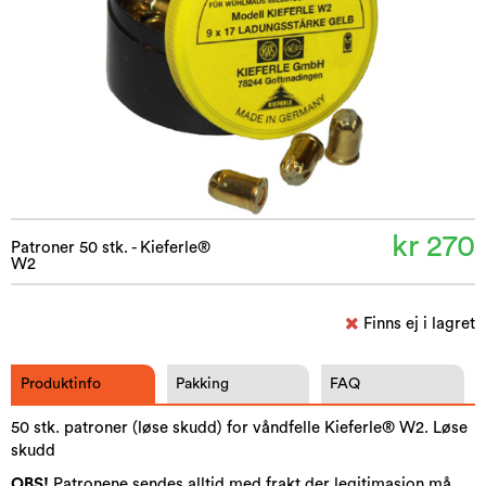
kr 270
Patroner 50 stk. - Kieferle®
W2
Finns ej i lagret
Produktinfo
Pakking
FAQ
50 stk. patroner (løse skudd) for våndfelle Kieferle® W2. Løse
skudd
OBS!
Patronene sendes alltid med frakt der legitimasjon må