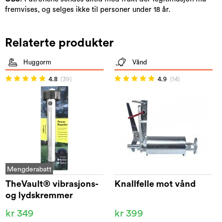
fremvises, og selges ikke til personer under 18 år.
Relaterte produkter
Huggorm
Vånd
4.8
(39)
4.9
(14)
Mengderabatt
TheVault® vibrasjons-
Knallfelle mot vånd
og lydskremmer
kr 349
kr 399