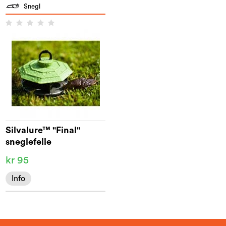
Snegl
Silvalure™ "Final"
sneglefelle
kr 95
Info