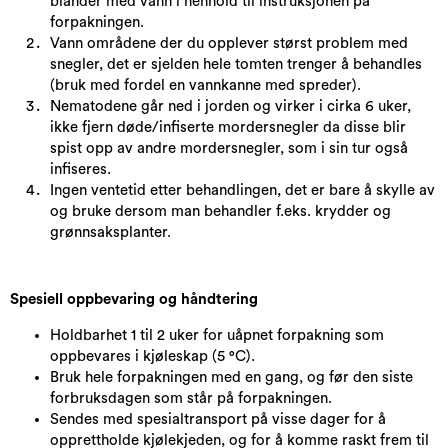
blander med vann i henhold til instruksjonen på
forpakningen.
Vann områdene der du opplever størst problem med
snegler, det er sjelden hele tomten trenger å behandles
(bruk med fordel en vannkanne med spreder).
Nematodene går ned i jorden og virker i cirka 6 uker,
ikke fjern døde/infiserte mordersnegler da disse blir
spist opp av andre mordersnegler, som i sin tur også
infiseres.
Ingen ventetid etter behandlingen, det er bare å skylle av
og bruke dersom man behandler f.eks. krydder og
grønnsaksplanter.
Spesiell oppbevaring og håndtering
Holdbarhet 1 til 2 uker for uåpnet forpakning som
oppbevares i kjøleskap (5 °C).
Bruk hele forpakningen med en gang, og før den siste
forbruksdagen som står på forpakningen.
Sendes med spesialtransport på visse dager for å
opprettholde kjølekjeden, og for å komme raskt frem til