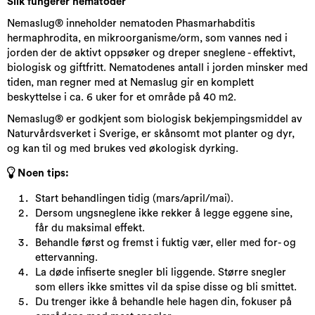
Slik fungerer nematoder
Nemaslug® inneholder nematoden Phasmarhabditis
hermaphrodita, en mikroorganisme/orm, som vannes ned i
jorden der de aktivt oppsøker og dreper sneglene - effektivt,
biologisk og giftfritt. Nematodenes antall i jorden minsker med
tiden, man regner med at Nemaslug gir en komplett
beskyttelse i ca. 6 uker for et område på 40 m2.
Nemaslug® er godkjent som biologisk bekjempingsmiddel av
Naturvårdsverket i Sverige, er skånsomt mot planter og dyr,
og kan til og med brukes ved økologisk dyrking.
Noen tips:
Start behandlingen tidig (mars/april/mai).
Dersom ungsneglene ikke rekker å legge eggene sine,
får du maksimal effekt.
Behandle først og fremst i fuktig vær, eller med for- og
ettervanning.
La døde infiserte snegler bli liggende. Større snegler
som ellers ikke smittes vil da spise disse og bli smittet.
Du trenger ikke å behandle hele hagen din, fokuser på