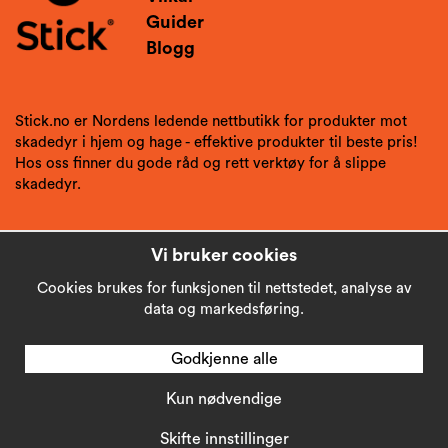
Guider
Blogg
Stick.no er Nordens ledende nettbutikk for produkter mot
skadedyr i hjem og hage - effektive produkter til beste pris!
Hos oss finner du gode råd og rett verktøy for å slippe
skadedyr.
Vi bruker cookies
Cookies brukes for funksjonen til nettstedet, analyse av
data og markedsføring.
Godkjenne alle
Kun nødvendige
Copyright © 2026
Stick AB
Skifte innstillinger