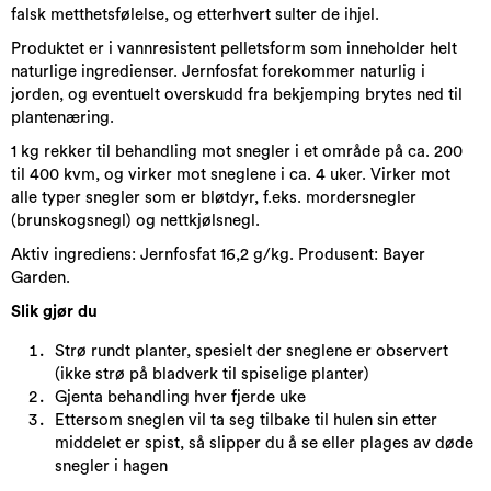
falsk metthetsfølelse, og etterhvert sulter de ihjel.
Produktet er i vannresistent pelletsform som inneholder helt
naturlige ingredienser. Jernfosfat forekommer naturlig i
jorden, og eventuelt overskudd fra bekjemping brytes ned til
plantenæring.
1 kg rekker til behandling mot snegler i et område på ca. 200
til 400 kvm, og virker mot sneglene i ca. 4 uker. Virker mot
alle typer snegler som er bløtdyr, f.eks. mordersnegler
(brunskogsnegl) og nettkjølsnegl.
Aktiv ingrediens: Jernfosfat 16,2 g/kg. Produsent: Bayer
Garden.
Slik gjør du
Strø rundt planter, spesielt der sneglene er observert
(ikke strø på bladverk til spiselige planter)
Gjenta behandling hver fjerde uke
Ettersom sneglen vil ta seg tilbake til hulen sin etter
middelet er spist, så slipper du å se eller plages av døde
snegler i hagen