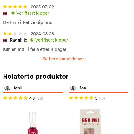
2025-03-02
Verifisert kjøper
De har virket veldig bra.
2024-08-28
Ragnhild
Verifisert kjøper
Kun en møll i fella etter 4 dager
Se flere anmeldelser...
Relaterte produkter
Møll
Møll
4.8
(22)
5
(13)