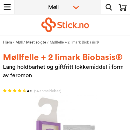
Hjem
/
Møll
/
Mest solgte
/
Møllfelle + 2 limark Biobasis®
Møllfelle + 2 limark Biobasis®
Lang holdbarhet og giftfritt lokkemiddel i form
av feromon
4.2
(14 anmeldelser)