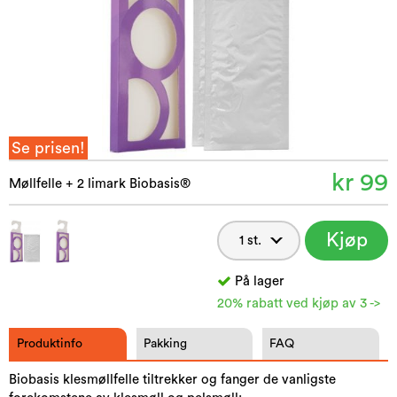
Se prisen!
kr 99
Møllfelle + 2 limark Biobasis®
Kjøp
nå
På lager
20% rabatt ved kjøp av 3 ->
Produktinfo
Pakking
FAQ
Biobasis klesmøllfelle tiltrekker og fanger de vanligste