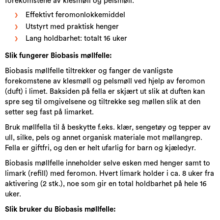
forekomstene av klesmøll og pelsmøll:
Effektivt feromonlokkemiddel
Utstyrt med praktisk henger
Lang holdbarhet: totalt 16 uker
Slik fungerer Biobasis møllfelle:
Biobasis møllfelle tiltrekker og fanger de vanligste
forekomstene av klesmøll og pelsmøll ved hjelp av feromon
(duft) i limet. Baksiden på fella er skjært ut slik at duften kan
spre seg til omgivelsene og tiltrekke seg møllen slik at den
setter seg fast på limarket.
Bruk møllfella til å beskytte f.eks. klær, sengetøy og tepper av
ull, silke, pels og annet organisk materiale mot møllangrep.
Fella er giftfri, og den er helt ufarlig for barn og kjæledyr.
Biobasis møllfelle inneholder selve esken med henger samt to
limark (refill) med feromon. Hvert limark holder i ca. 8 uker fra
aktivering (2 stk.), noe som gir en total holdbarhet på hele 16
uker.
Slik bruker du Biobasis møllfelle: