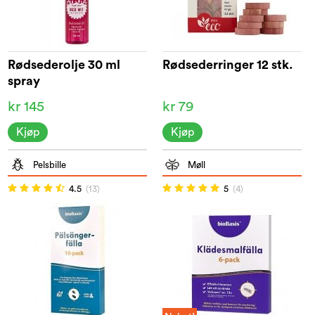
Rødsederolje 30 ml
Rødsederringer 12 stk.
spray
kr 145
kr 79
Kjøp
Kjøp
Pelsbille
Møll
4.5
(13)
5
(4)