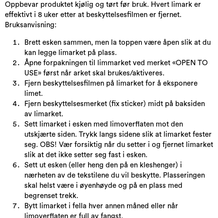
Oppbevar produktet kjølig og tørt før bruk. Hvert limark er
effektivt i 8 uker etter at beskyttelsesfilmen er fjernet.
Bruksanvisning:
Brett esken sammen, men la toppen være åpen slik at du
kan legge limarket på plass.
Åpne forpakningen til limmarket ved merket «OPEN TO
USE» først når arket skal brukes/aktiveres.
Fjern beskyttelsesfilmen på limarket for å eksponere
limet.
Fjern beskyttelsesmerket (fix sticker) midt på baksiden
av limarket.
Sett limarket i esken med limoverflaten mot den
utskjærte siden. Trykk langs sidene slik at limarket fester
seg. OBS! Vær forsiktig når du setter i og fjernet limarket
slik at det ikke setter seg fast i esken.
Sett ut esken (eller heng den på en kleshenger) i
nærheten av de tekstilene du vil beskytte. Plasseringen
skal helst være i øyenhøyde og på en plass med
begrenset trekk.
Bytt limarket i fella hver annen måned eller når
limoverflaten er full av fangst.