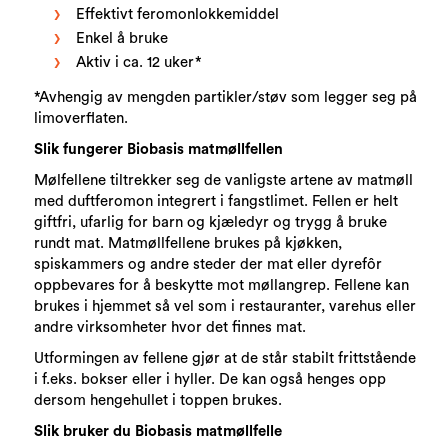
Effektivt feromonlokkemiddel
Enkel å bruke
Aktiv i ca. 12 uker*
*Avhengig av mengden partikler/støv som legger seg på
limoverflaten.
Slik fungerer Biobasis matmøllfellen
Mølfellene tiltrekker seg de vanligste artene av matmøll
med duftferomon integrert i fangstlimet. Fellen er helt
giftfri, ufarlig for barn og kjæledyr og trygg å bruke
rundt mat. Matmøllfellene brukes på kjøkken,
spiskammers og andre steder der mat eller dyrefôr
oppbevares for å beskytte mot møllangrep. Fellene kan
brukes i hjemmet så vel som i restauranter, varehus eller
andre virksomheter hvor det finnes mat.
Utformingen av fellene gjør at de står stabilt frittstående
i f.eks. bokser eller i hyller. De kan også henges opp
dersom hengehullet i toppen brukes.
Slik bruker du Biobasis matmøllfelle