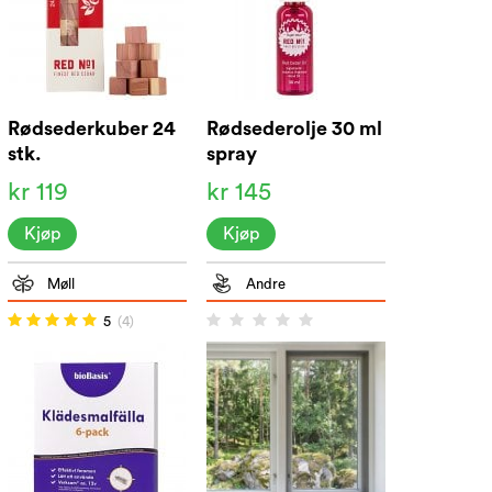
Rødsederkuber 24
Rødsederolje 30 ml
stk.
spray
kr 119
kr 145
Kjøp
Kjøp
Møll
Andre
5
(4)