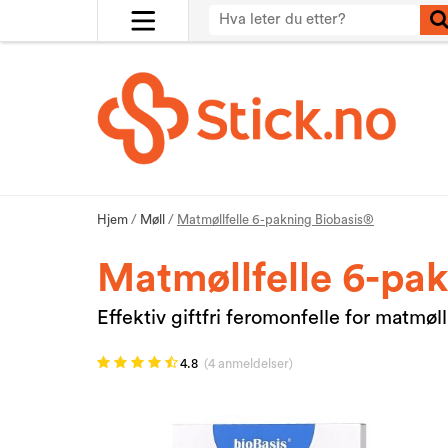
Hjem
/
Møll
/
Matmøllfelle 6-pakning Biobasis®
Matmøllfelle 6-pa
Effektiv giftfri feromonfelle for matmøll
4.8
(4 anmeldelser)