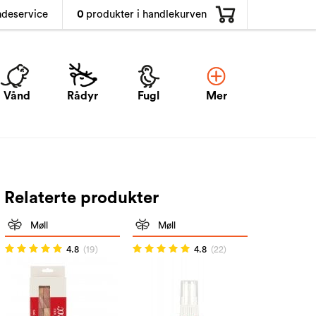
0
produkter i handlekurven
ndeservice
Vånd
Rådyr
Fugl
Mer
Relaterte produkter
Møll
Møll
4.8
(19)
4.8
(22)