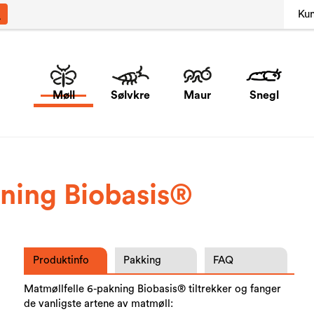
Ku
Møll
Sølvkre
Maur
Snegl
kning Biobasis®
Produktinfo
Pakking
FAQ
Matmøllfelle 6-pakning Biobasis® tiltrekker og fanger
de vanligste artene av matmøll: