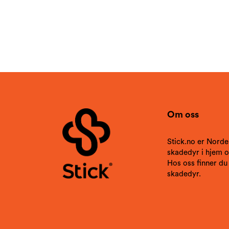
hatt dem før. Har vasket alle skap og romslighet
med såpe og eddik.
Har ingen åpne/tilgjengelige matvarer i et skap
og det er ingen matmøll.
Skal også vaske ventilasjonen på kjøkken og
bad.
Om oss
Stick.no er Norde
skadedyr i hjem og
Hos oss finner du
skadedyr.