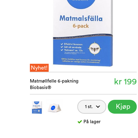
Nyhet!
kr 199
Matmøllfelle 6-pakning
Biobasis®
Kjøp
nå
På lager