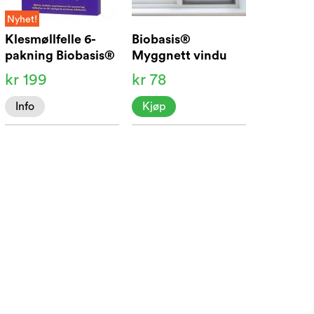
Nyhet!
Klesmøllfelle 6-
Biobasis®
pakning Biobasis®
Myggnett vindu
130x150
kr 199
kr 78
Info
Kjøp