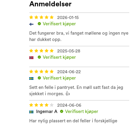
Anmeldelser
2026-01-15
Verifisert kjøper
Det fungerer bra, vi fanget møllene og ingen nye
har dukket opp.
2025-05-28
Verifisert kjøper
2024-06-22
Verifisert kjøper
Sett en felle i pantryet. En møll satt fast da jeg
sjekket i morges. 👍
2024-06-06
Ingemar A
Verifisert kjøper
Har nylig plassert en del feller i forskjellige
skap/rom. Gir noen resultater. Skjønner fortsatt
ikke hvor disse matmøllene kommer fra. Aldri