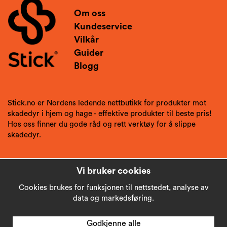
Om oss
Kundeservice
Vilkår
Guider
Blogg
Stick.no er Nordens ledende nettbutikk for produkter mot
skadedyr i hjem og hage - effektive produkter til beste pris!
Hos oss finner du gode råd og rett verktøy for å slippe
skadedyr.
Vi bruker cookies
Cookies brukes for funksjonen til nettstedet, analyse av
data og markedsføring.
Godkjenne alle