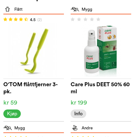
Flått
Mygg
4.5
(2)
O'TOM flåttfjerner 3-
Care Plus DEET 50% 60
pk.
ml
kr 59
kr 199
Kjøp
Info
Mygg
Andre