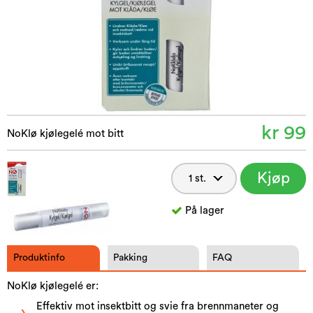
kr 99
NoKlø kjølegelé mot bitt
Kjøp
nå
På lager
Produktinfo
Pakking
FAQ
NoKlø kjølegelé er:
Effektiv mot insektbitt og svie fra brennmaneter og