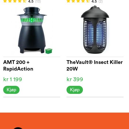
4.5
(13)
4.5
(2)
AMT 200 +
TheVault® Insect Killer
RapidAction
20W
kr 1 199
kr 399
Kjøp
Kjøp