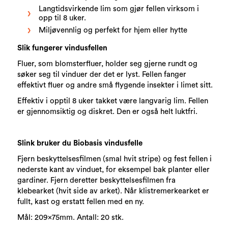
Langtidsvirkende lim som gjør fellen virksom i
opp til 8 uker.
Miljøvennlig og perfekt for hjem eller hytte
Slik fungerer vindusfellen
Fluer, som blomsterfluer, holder seg gjerne rundt og
søker seg til vinduer der det er lyst. Fellen fanger
effektivt fluer og andre små flygende insekter i limet sitt.
Effektiv i opptil 8 uker takket være langvarig lim. Fellen
er gjennomsiktig og diskret. Den er også helt luktfri.
Slink bruker du Biobasis vindusfelle
Fjern beskyttelsesfilmen (smal hvit stripe) og fest fellen i
nederste kant av vinduet, for eksempel bak planter eller
gardiner. Fjern deretter beskyttelsesfilmen fra
klebearket (hvit side av arket). Når klistremerkearket er
fullt, kast og erstatt fellen med en ny.
Mål: 209x75mm. Antall: 20 stk.