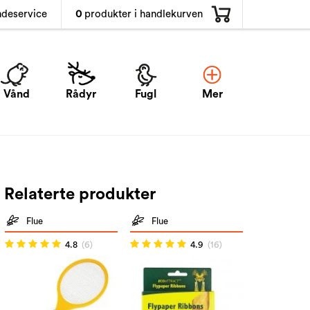
0
produkter i handlekurven
ndeservice
Vånd
Rådyr
Fugl
Mer
Relaterte produkter
Flue
Flue
4.8
(6)
4.9
(16)