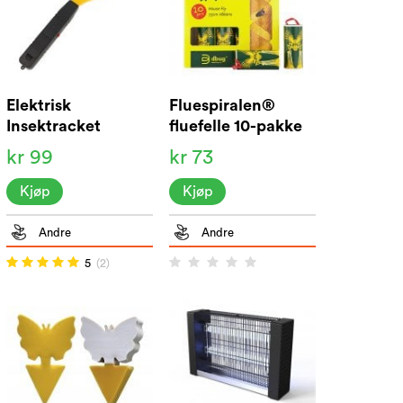
Elektrisk
Fluespiralen®
Insektracket
fluefelle 10-pakke
kr 99
kr 73
Kjøp
Kjøp
Andre
Andre
5
(2)