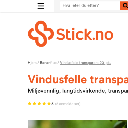
Hjem
/
Bananflue
/
Vindusfelle transparent 20-pk.
Vindusfelle transp
Miljøvennlig, langtidsvirkende, transpare
5
(5 anmeldelser)