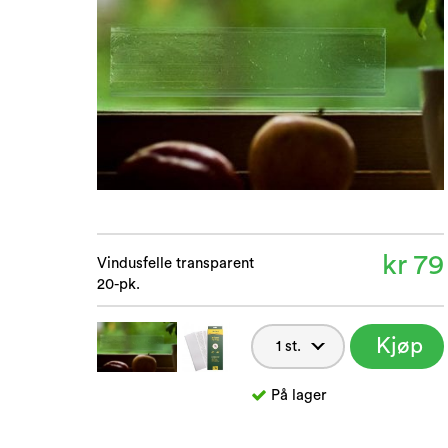
kr 79
Vindusfelle transparent
20-pk.
Kjøp
nå
På lager