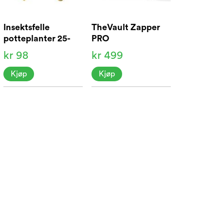
Insektsfelle
TheVault Zapper
potteplanter 25-
PRO
pak
kr 98
kr 499
Kjøp
Kjøp