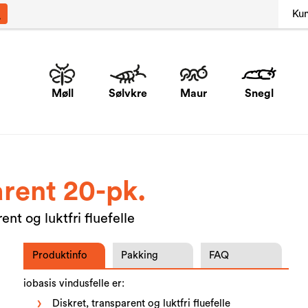
Ku
Møll
Sølvkre
Maur
Snegl
arent 20-pk.
nt og luktfri fluefelle
Produktinfo
Pakking
FAQ
iobasis vindusfelle er:
Diskret, transparent og luktfri fluefelle