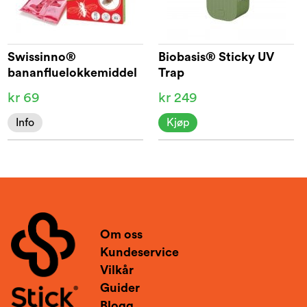
Swissinno®
Biobasis® Sticky UV
bananfluelokkemiddel
Trap
2p
kr 69
kr 249
Info
Kjøp
Om oss
Kundeservice
Vilkår
Guider
Blogg