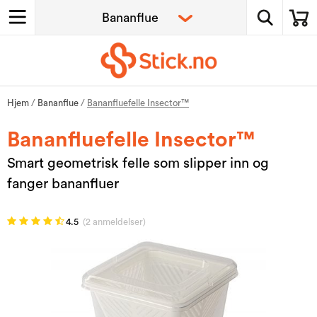
Hjem
/
Bananflue
/
Bananfluefelle Insector™
Bananfluefelle Insector™
Smart geometrisk felle som slipper inn og
fanger bananfluer
4.5
(2 anmeldelser)