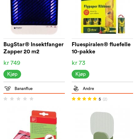
BugStar® Insektfanger
Fluespiralen® fluefelle
Zapper 20 m2
10-pakke
kr 749
kr 73
Kjøp
Kjøp
Bananflue
Andre
5
(2)