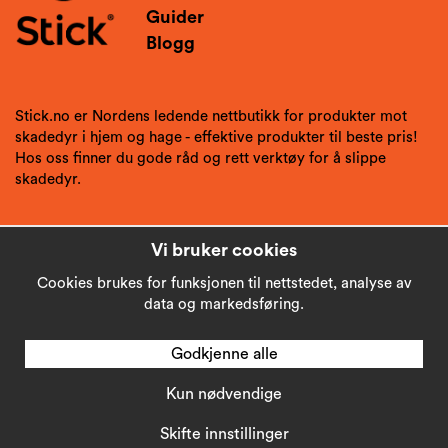
Guider
Blogg
Stick.no er Nordens ledende nettbutikk for produkter mot
skadedyr i hjem og hage - effektive produkter til beste pris!
Hos oss finner du gode råd og rett verktøy for å slippe
skadedyr.
Vi bruker cookies
Cookies brukes for funksjonen til nettstedet, analyse av
data og markedsføring.
Godkjenne alle
Kun nødvendige
Copyright © 2026
Stick AB
Skifte innstillinger