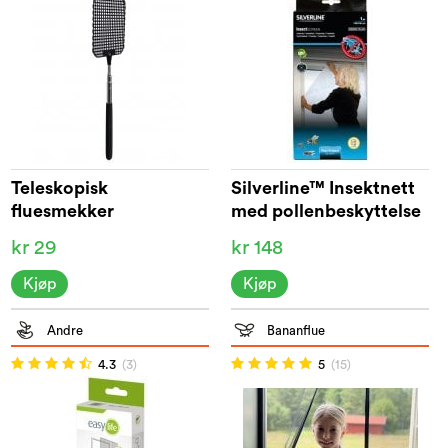
Teleskopisk
Silverline™ Insektnett
fluesmekker
med pollenbeskyttelse
kr 29
kr 148
Kjøp
Kjøp
Andre
Bananflue
4.3
(3)
5
(15)