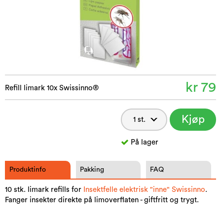
kr 79
Refill limark 10x Swissinno®
Kjøp
nå
På lager
Produktinfo
Pakking
FAQ
10 stk. limark refills for
Insektfelle elektrisk "inne" Swissinno
.
Fanger insekter direkte på limoverflaten - giftfritt og trygt.