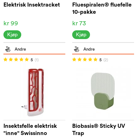
Elektrisk Insektracket
Fluespiralen® fluefelle
10-pakke
kr 99
kr 73
Kjøp
Kjøp
Andre
Andre
5
(1)
5
(2)
Insektsfelle elektrisk
Biobasis® Sticky UV
"inne" Swissinno
Trap