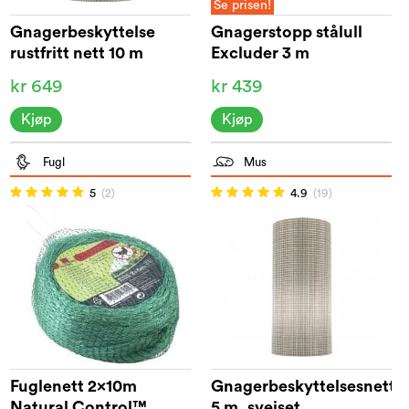
Se prisen!
Gnagerbeskyttelse
Gnagerstopp stålull
rustfritt nett 10 m
Excluder 3 m
kr 649
kr 439
Kjøp
Kjøp
Fugl
Mus
5
(2)
4.9
(19)
Fuglenett 2x10m
Gnagerbeskyttelsesnett
Natural Control™
5 m, sveiset