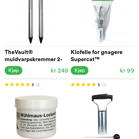
TheVault®
Klofelle for gnagere
muldvarpskremmer 2-
Supercat™
pakning
kr 249
kr 99
Kjøp
Kjøp
5
(3)
5
(2)