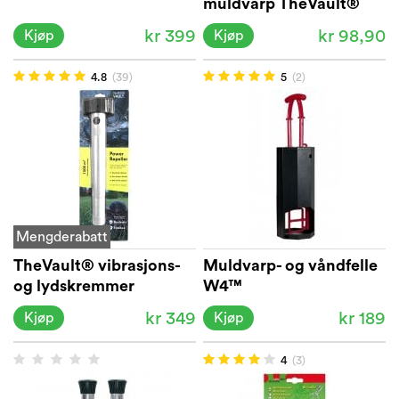
muldvarp TheVault®
kr 399
kr 98,90
Kjøp
Kjøp
4.8
(39)
5
(2)
Mengderabatt
TheVault® vibrasjons-
Muldvarp- og våndfelle
og lydskremmer
W4™
kr 349
kr 189
Kjøp
Kjøp
4
(3)