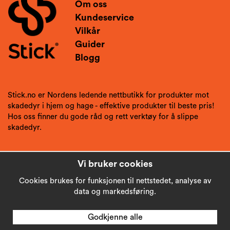
Om oss
Kundeservice
Vilkår
Guider
Blogg
Stick.no er Nordens ledende nettbutikk for produkter mot
skadedyr i hjem og hage - effektive produkter til beste pris!
Hos oss finner du gode råd og rett verktøy for å slippe
skadedyr.
Vi bruker cookies
Cookies brukes for funksjonen til nettstedet, analyse av
data og markedsføring.
Godkjenne alle