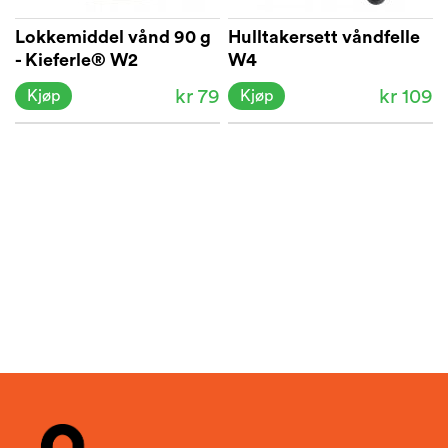
Lokkemiddel vånd 90 g
Hulltakersett våndfelle
- Kieferle® W2
W4
kr 79
kr 109
Kjøp
Kjøp