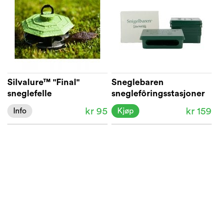
Silvalure™ "Final"
Sneglebaren
sneglefelle
sneglefôringsstasjoner
5-pk.
kr 95
kr 159
Info
Kjøp