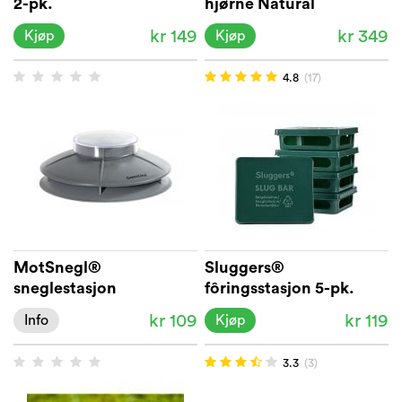
2-pk.
hjørne Natural
Control™
kr 149
kr 349
Kjøp
Kjøp
4.8
(17)
MotSnegl®
Sluggers®
sneglestasjon
fôringsstasjon 5-pk.
kr 109
kr 119
Info
Kjøp
3.3
(3)