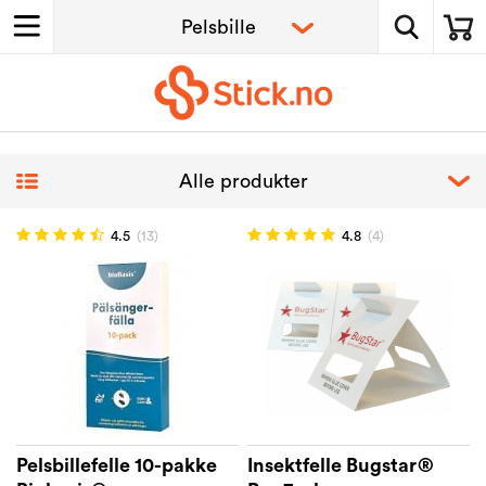
4.5
(13)
4.8
(4)
Pelsbillefelle 10-pakke
Insektfelle Bugstar®