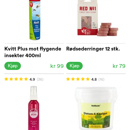
Kvitt Plus mot flygende
Rødsederringer 12 stk.
insekter 400ml
kr 99
kr 79
Kjøp
Kjøp
4.9
(36)
4.8
(16)