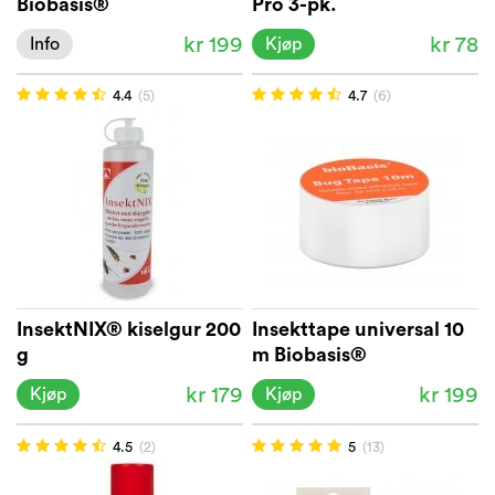
Biobasis®
Pro 3-pk.
kr 199
kr 78
Info
Kjøp
4.4
(5)
4.7
(6)
InsektNIX® kiselgur 200
Insekttape universal 10
g
m Biobasis®
kr 179
kr 199
Kjøp
Kjøp
4.5
(2)
5
(13)