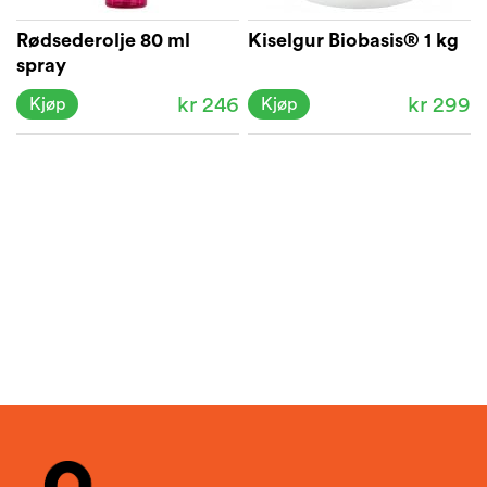
Rødsederolje 80 ml
Kiselgur Biobasis® 1 kg
spray
kr 246
kr 299
Kjøp
Kjøp