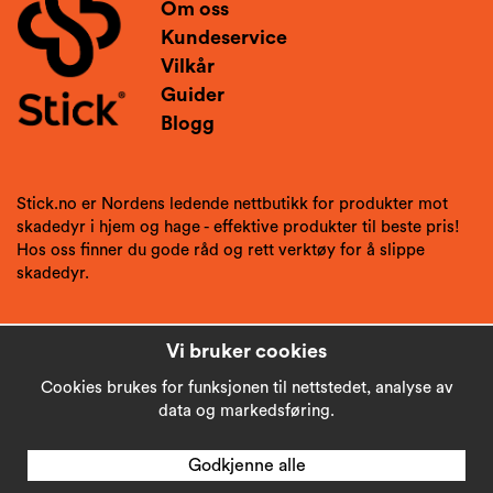
Om oss
Kundeservice
Vilkår
Guider
Blogg
Stick.no er Nordens ledende nettbutikk for produkter mot
skadedyr i hjem og hage - effektive produkter til beste pris!
Hos oss finner du gode råd og rett verktøy for å slippe
skadedyr.
Vi bruker cookies
Cookies brukes for funksjonen til nettstedet, analyse av
data og markedsføring.
Godkjenne alle