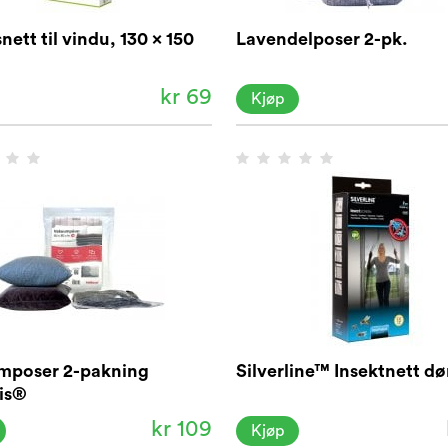
nett til vindu, 130 x 150
Lavendelposer 2-pk.
kr 69
Kjøp
mposer 2-pakning
Silverline™ Insektnett dø
is®
kr 109
Kjøp