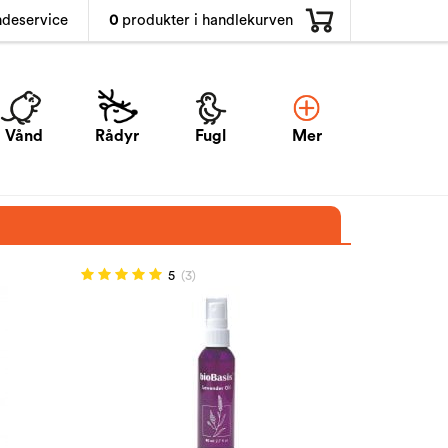
0
produkter i handlekurven
ndeservice
Vånd
Rådyr
Fugl
Mer
5
(3)