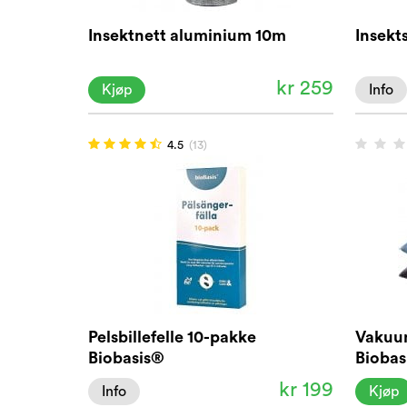
Insektnett aluminium 10m
Insekts
kr 259
Kjøp
Info
4.5
(13)
Pelsbillefelle 10-pakke
Vakuu
Biobasis®
Biobas
kr 199
Info
Kjøp