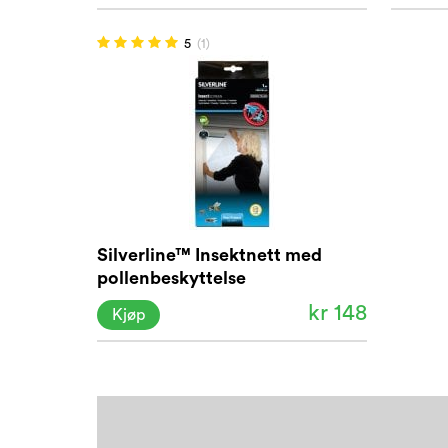
5
(1)
Silverline™ Insektnett med
pollenbeskyttelse
kr 148
Kjøp