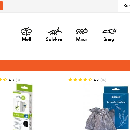
Ku
Møll
Sølvkre
Maur
Snegl
4.3
(3)
4.7
(15)