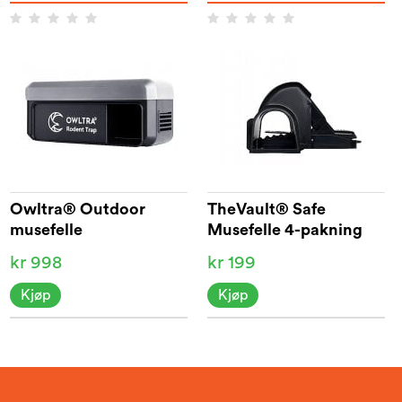
Owltra® Outdoor
TheVault® Safe
musefelle
Musefelle 4-pakning
kr 998
kr 199
Kjøp
Kjøp