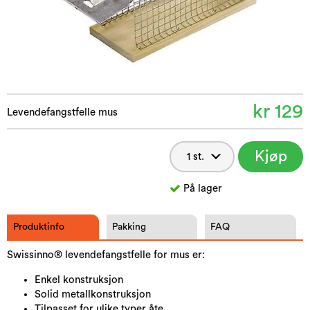
kr 129
Levendefangstfelle mus
Kjøp
nå
På lager
Produktinfo
Pakking
FAQ
Swissinno® levendefangstfelle for mus er:
Enkel konstruksjon
Solid metallkonstruksjon
Tilpasset for ulike typer åte