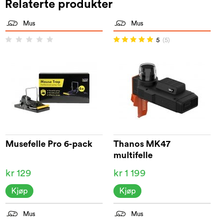
Relaterte produkter
Mus
Mus
5
(5)
Musefelle Pro 6-pack
Thanos MK47
multifelle
kr 129
kr 1 199
Kjøp
Kjøp
Mus
Mus