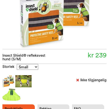
kr 239
Insect Shield® refleksvest
hund (S/M)
Storlek
Ikke tilgjengelig
Produktinfo
Pakking
FAQ