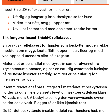
Insect Shield® refleksvest for hunder er:
Ufarlig og langvarig insektbeskyttelse for hund
Virker mot flått, mygg, lopper mfl.
Utviklet i samarbeid med den amerikanske hæren
Slik fungerer Insect Shield® refleksvest
En praktisk refleksvest for hunder som beskytter mot en rekke
insekter som mygg, knott, flått, lopper, maur, fluer og midd
ved opphold utendørs eller på skogstur.
Materialet er behandlet med pyretrin som er utvunnet fra
krysantemumblomsten, og har en naturlig avstøtende funksjon
på de fleste insekter samtidig som det er helt ufarlig for
mennesker og dyr.
Insektmiddelet er såpass integrert i materialet at beskyttelsen
holder så og si hele plaggets levetid. Insektbeskyttelsen klarer
70 vask, mens UV-beskyttelsen og den vannavvisende evnen
holder ca 25 vask. Plagget tåler ikke kjemisk rens.
Du får det beskyttende insektmiddelet nær hundens hud, men