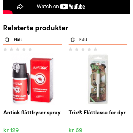
Relaterte produkter
Flått
Flått
Antick flåttfryser spray
Trix® Flåttlasso for dyr
kr 129
kr 69