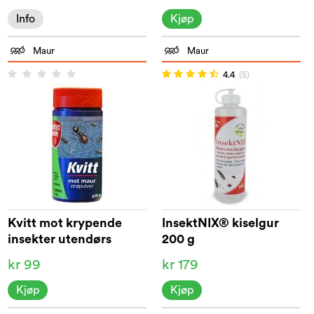
Info
Kjøp
Maur
Maur
4.4
(5)
Kvitt mot krypende
InsektNIX® kiselgur
insekter utendørs
200 g
kr 99
kr 179
Kjøp
Kjøp