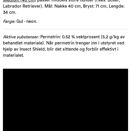
Medium (40 cm)
passer middels store hunder (f.eks. Boxer,
Labrador Retriever). Mål: Nakke 40 cm, Bryst: 71 cm, Lengde:
34 cm.
Farge:
Gul - neon.
Aktive substanser:
Permetrin: 0.52 % vektprosent (5,2 g/kg av
behandlet materiale). Når permetrin trenger inn i utstyret ved
hjelp av Insect Shield, blir det sittende og forblir effektivt i
materialet.