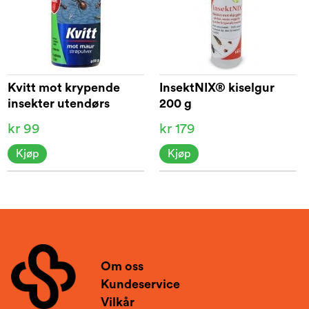
Kvitt mot krypende
InsektNIX® kiselgur
insekter utendørs
200 g
kr 99
kr 179
Kjøp
Kjøp
Om oss
Kundeservice
Vilkår