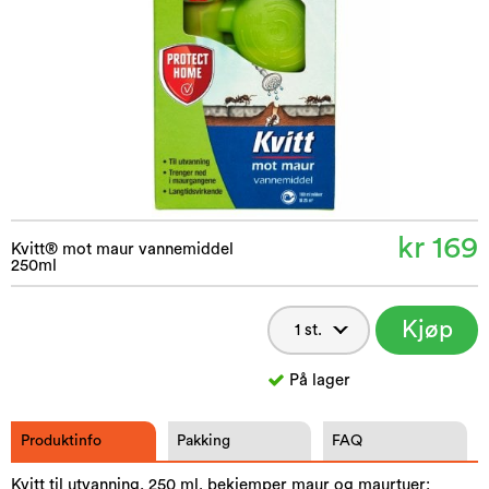
kr 169
Kvitt® mot maur vannemiddel
250ml
Kjøp
nå
På lager
Produktinfo
Pakking
FAQ
Kvitt til utvanning, 250 ml. bekjemper maur og maurtuer: