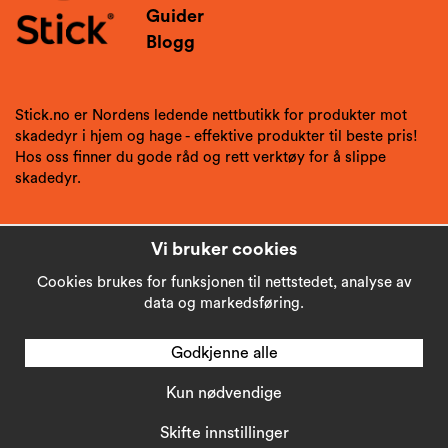
Guider
Blogg
Stick.no er Nordens ledende nettbutikk for produkter mot
skadedyr i hjem og hage - effektive produkter til beste pris!
Hos oss finner du gode råd og rett verktøy for å slippe
skadedyr.
Vi bruker cookies
Cookies brukes for funksjonen til nettstedet, analyse av
data og markedsføring.
Godkjenne alle
Kun nødvendige
Copyright © 2026
Stick AB
Skifte innstillinger